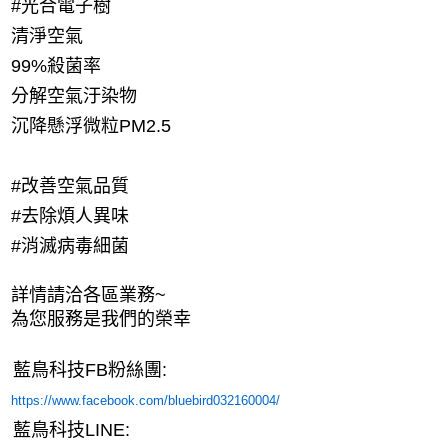
#光合電子樹
清淨空氣
99%殺菌率
分解空氣汙染物
沉降懸浮微粒PM2.5
#改善空氣品質
#去除煩人異味
#消滅病毒細菌
詳情請洽各區業務~
為您服務是我們的榮幸
藍鳥科技FB粉絲團:
https://www.facebook.com/bluebird032160004/
藍鳥科技LINE: