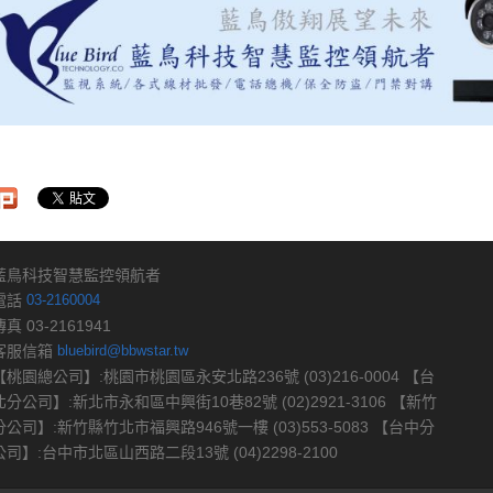
藍鳥科技智慧監控領航者
電話
03-2160004
傳真 03-2161941
客服信箱
bluebird@bbwstar.tw
【桃園總公司】:桃園市桃園區永安北路236號 (03)216-0004 【台
北分公司】:新北市永和區中興街10巷82號 (02)2921-3106 【新竹
分公司】:新竹縣竹北市福興路946號一樓 (03)553-5083 【台中分
公司】:台中市北區山西路二段13號 (04)2298-2100