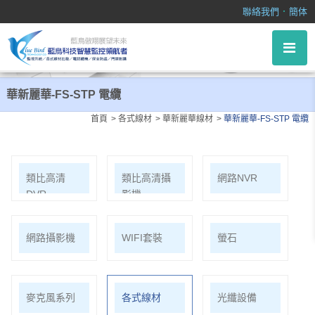
華新麗華-FS-STP 電纜
．
聯絡我們
簡体
華新麗華-FS-STP 電纜
首頁
各式線材
華新麗華線材
華新麗華-FS-STP 電纜
類比高清
類比高清攝
網路NVR
DVR
影機
網路攝影機
WIFI套裝
螢石
麥克風系列
各式線材
光纖設備