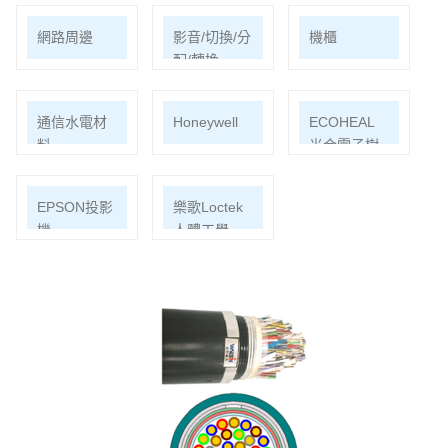
網路周邊
影音/切換/分
機櫃
配/轉換
通信水電材
Honeywell
ECOHEAL
料
光合電子樹
EPSON投影
樂歌Loctek
機
人體工學