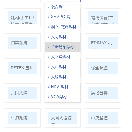
複合線
SAMPO 網路
耗材/手工具/
支架/迴轉台/
電視螢幕(工
線
接頭/漏電盒
立柱
程寶)/壁掛架
網路+電源線材
大同線材
門禁系統
對講機
EDIMAX 訊
華新麗華線材
舟
太平洋線材
大山線材
PSTEK 五角
ATEN
保全防盜
太綸線材
HDMI線材
共同天線
電話總機
廣播音響
VGA線材
車道系統
大哥大強波
中央監控
器