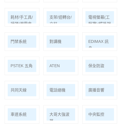
耗材/手工具/
支架/迴轉台/
電視螢幕(工
接頭/漏電盒
立柱
程寶)/壁掛架
門禁系統
對講機
EDIMAX 訊
舟
PSTEK 五角
ATEN
保全防盜
共同天線
電話總機
廣播音響
車道系統
大哥大強波
中央監控
器