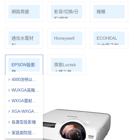
網路周邊
影音/切換/分
機櫃
配/轉換
通信水電材
Honeywell
ECOHEAL
料
光合電子樹
EPSON投影
樂歌Loctek
機
人體工學
4000流明以下
商用投影機
WUXGA高階投
影機
WXGA雷射投
影燈
XGA-WXGA投
影機
長壽型投影機
家庭劇院投影
機