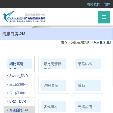
海康白牌-2M
．
聯絡我們
簡体
海康白牌-2M
首頁
類比高清DVR
海康白牌-2M
類比高清
類比高清攝
網路NVR
DVR
影機
Swann_DVR
玉山ZDIIIN - 8
網路攝影機
WIFI套裝
螢石
Ｍ
玉山ZDIIIN - 5
Ｍ
BRD - DVR
麥克風系列
各式線材
光纖設備
海康白牌-2M