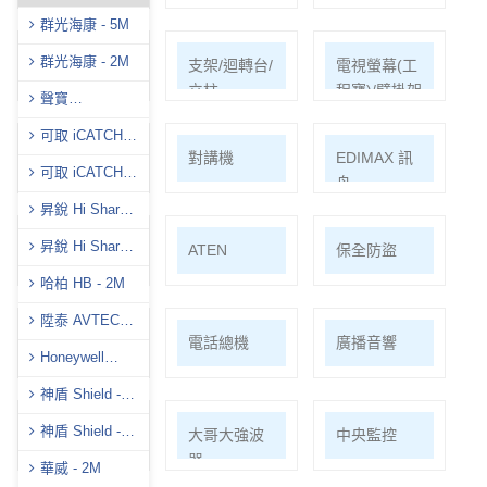
群光海康 - 5M
群光海康 - 2M
耗材/手工具/
支架/迴轉台/
電視螢幕(工
接頭/漏電盒
立柱
程寶)/壁掛架
聲寶
(AVTECH)-5M
可取 iCATCH -
門禁系統
對講機
EDIMAX 訊
5M
可取 iCATCH -
舟
2M
昇銳 Hi Sharp -
5M
昇銳 Hi Sharp-
PSTEK 五角
ATEN
保全防盜
8M
哈柏 HB - 2M
陞泰 AVTECH -
共同天線
電話總機
廣播音響
5M
Honeywell
H.265
神盾 Shield -
5M
神盾 Shield -
車道系統
大哥大強波
中央監控
4K
器
華威 - 2M