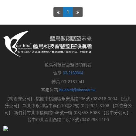
1
藍鳥科技智慧監控領航者
電話
03-2160004
傳真 03-2161941
客服信箱
bluebird@bbwstar.tw
【桃園總公司】:桃園市桃園區永安北路236號 (03)216-0004 【台北
分公司】:新北市永和區中興街10巷82號 (02)2921-3106 【新竹分公
司】:新竹縣竹北市福興路946號一樓 (03)553-5083 【台中分公司】:
台中市北區山西路二段13號 (04)2298-2100