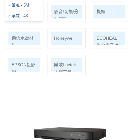
華威 - 5M
網路周邊
影音/切換/分
機櫃
華威 - 4K
配/轉換
通信水電材
Honeywell
ECOHEAL
料
光合電子樹
EPSON投影
樂歌Loctek
機
人體工學