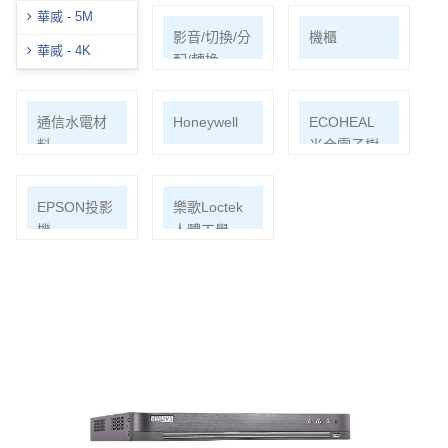
華威 - 5M
網路周邊
影音/切換/分
機櫃
華威 - 4K
配/轉換
通信水電材
Honeywell
ECOHEAL
料
光合電子樹
EPSON投影
樂歌Loctek
機
人體工學