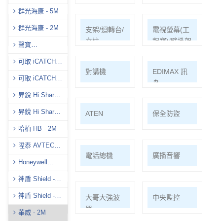
群光海康 - 5M
群光海康 - 2M
耗材/手工具/
支架/迴轉台/
電視螢幕(工
接頭/漏電盒
立柱
程寶)/壁掛架
聲寶
(AVTECH)-5M
可取 iCATCH -
門禁系統
對講機
EDIMAX 訊
5M
可取 iCATCH -
舟
2M
昇銳 Hi Sharp -
5M
昇銳 Hi Sharp-
PSTEK 五角
ATEN
保全防盜
8M
哈柏 HB - 2M
陞泰 AVTECH -
共同天線
電話總機
廣播音響
5M
Honeywell
H.265
神盾 Shield -
5M
神盾 Shield -
車道系統
大哥大強波
中央監控
4K
器
華威 - 2M