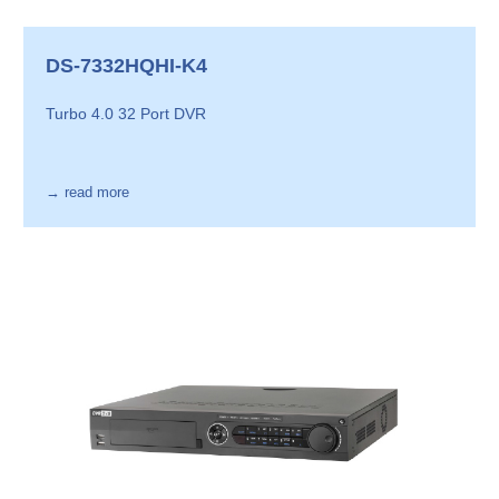
DS-7332HQHI-K4
Turbo 4.0 32 Port DVR
→ read more