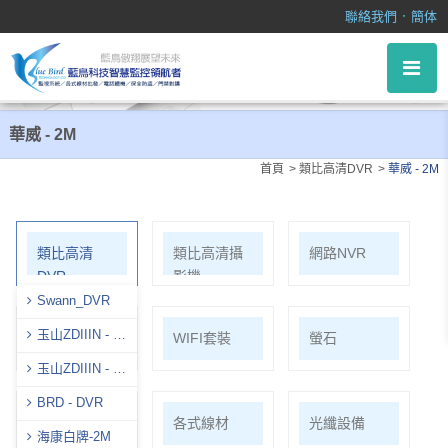
華威 - 2M
．
聯絡我們
簡体
華威 - 2M
首頁
類比高清DVR
華威 - 2M
類比高清
類比高清攝
網路NVR
DVR
影機
Swann_DVR
玉山ZDIIIN - 8
網路攝影機
WIFI套裝
螢石
Ｍ
玉山ZDIIIN - 5
Ｍ
BRD - DVR
麥克風系列
各式線材
光纖設備
海康白牌-2M