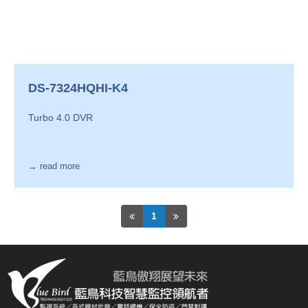
DS-7324HQHI-K4
Turbo 4.0 DVR
→ read more
1