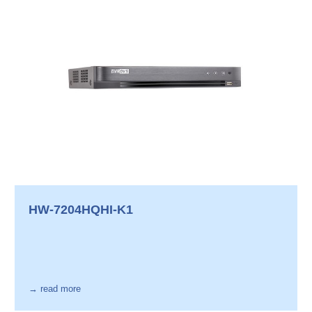
HW-7204HQHI-K1
→ read more