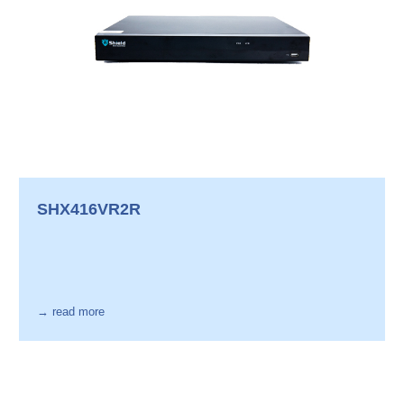
SHX416VR2R
→ read more