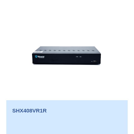
SHX408VR1R