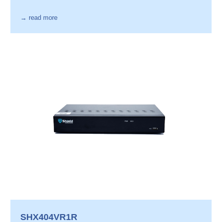
→ read more
SHX404VR1R