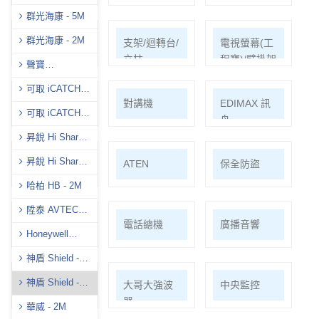
群光海康 - 5M
群光海康 - 2M
耗材/手工具/
支架/迴轉台/
電視螢幕(工
接頭/漏電盒
立柱
程寶)/壁掛架
聲寶
(AVTECH)-5M
可取 iCATCH -
門禁系統
對講機
EDIMAX 訊
5M
可取 iCATCH -
舟
2M
昇銳 Hi Sharp -
5M
昇銳 Hi Sharp-
PSTEK 五角
ATEN
保全防盜
8M
哈柏 HB - 2M
陞泰 AVTECH -
共同天線
電話總機
廣播音響
5M
Honeywell
H.265
神盾 Shield -
5M
神盾 Shield -
車道系統
大哥大強波
中央監控
4K
器
華威 - 2M