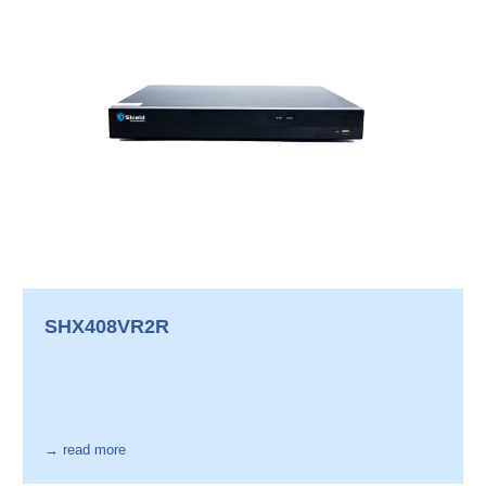
SHX408VR2R
→ read more