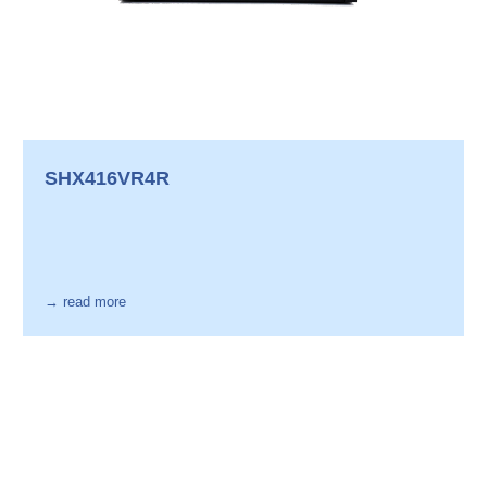
SHX416VR4R
→ read more