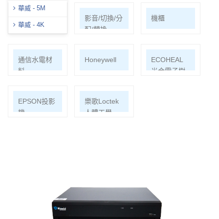
華威 - 5M
網路周邊
影音/切換/分
機櫃
華威 - 4K
配/轉換
通信水電材
Honeywell
ECOHEAL
料
光合電子樹
EPSON投影
樂歌Loctek
機
人體工學