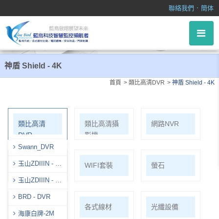
神盾 Shield - 4K
．
聯絡我們
簡体
神盾 Shield - 4K
首頁
類比高清DVR
神盾 Shield - 4K
類比高清
類比高清攝
網路NVR
DVR
影機
Swann_DVR
玉山ZDIIIN - 8
網路攝影機
WIFI套裝
螢石
Ｍ
玉山ZDIIIN - 5
Ｍ
BRD - DVR
麥克風系列
各式線材
光纖設備
海康白牌-2M