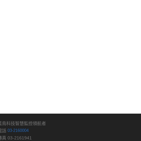
藍鳥科技智慧監控領航者
電話
03-2160004
傳真 03-2161941