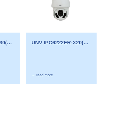
0(P)-
UNV IPC6222ER-X20(P)-
B
→ read more