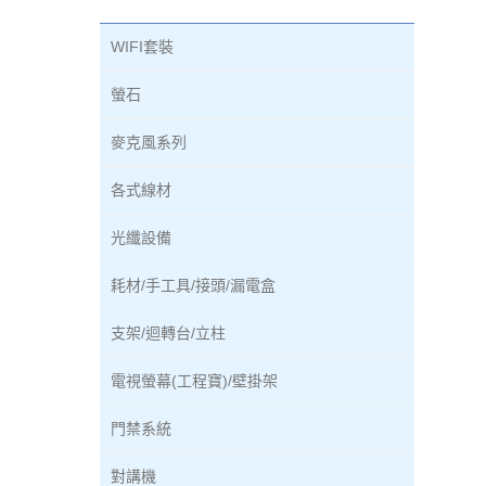
WIFI套裝
螢石
麥克風系列
各式線材
光纖設備
耗材/手工具/接頭/漏電盒
支架/迴轉台/立柱
電視螢幕(工程寶)/壁掛架
門禁系統
對講機