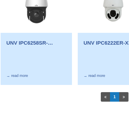
UNV IPC6258SR-
UNV IPC6222ER-X3
X22DUP
B
→ read more
→ read more
1