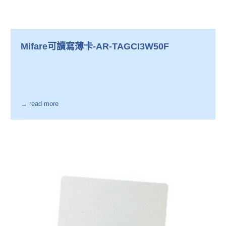
Mifare可讀寫薄卡-AR-TAGCI3W50F
→ read more