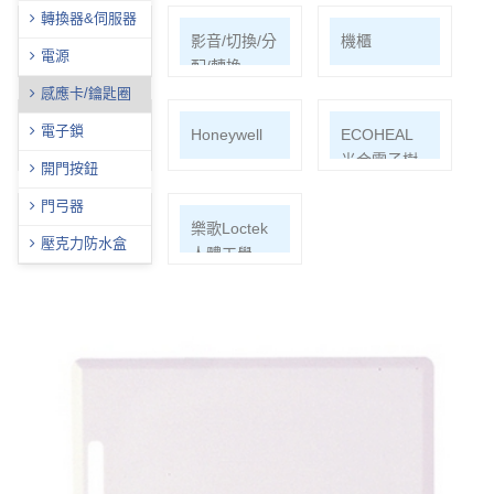
轉換器&伺服器
網路周邊
影音/切換/分
機櫃
電源
配/轉換
感應卡/鑰匙圈
電子鎖
通信水電材
Honeywell
ECOHEAL
料
光合電子樹
開門按鈕
門弓器
EPSON投影
樂歌Loctek
壓克力防水盒
機
人體工學