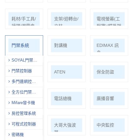
耗材/手工具/
支架/迴轉台/
電視螢幕(工
接頭/漏電盒
立柱
程寶)/壁掛架
門禁系統
對講機
EDIMAX 訊
舟
SOYAL門禁全
型錄
門禁控制器
PSTEK 五角
ATEN
保全防盜
多門連網控制
器
全方位門禁讀
共同天線
電話總機
廣播音響
頭
Mifare發卡機
房控管理系統
可程式控制器
車道系統
大哥大強波
中央監控
器
密碼機