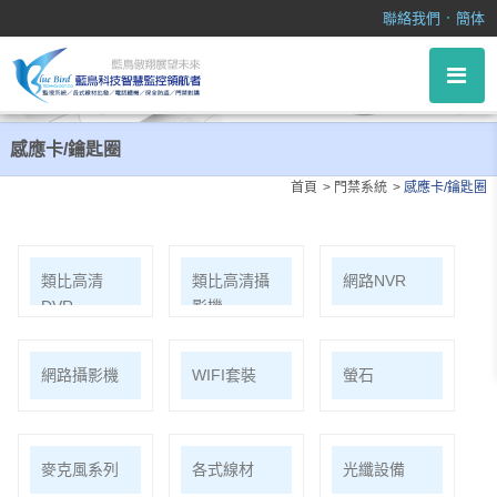
感應卡/鑰匙圈
．
聯絡我們
簡体
感應卡/鑰匙圈
首頁
門禁系統
感應卡/鑰匙圈
類比高清
類比高清攝
網路NVR
DVR
影機
網路攝影機
WIFI套裝
螢石
麥克風系列
各式線材
光纖設備