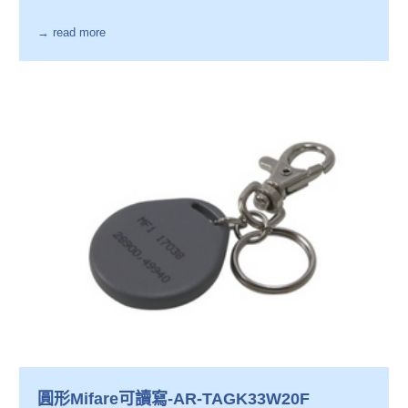
→ read more
圓形Mifare可讀寫-AR-TAGK33W20F