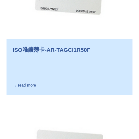
ISO唯讀薄卡-AR-TAGCI1R50F
→ read more