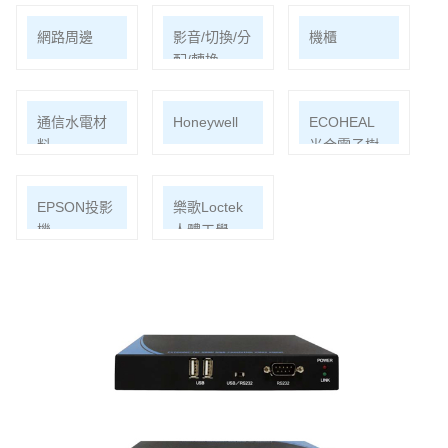
網路周邊
影音/切換/分
機櫃
配/轉換
通信水電材
Honeywell
ECOHEAL
料
光合電子樹
EPSON投影
樂歌Loctek
機
人體工學