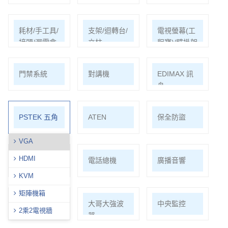
耗材/手工具/
支架/迴轉台/
電視螢幕(工
接頭/漏電盒
立柱
程寶)/壁掛架
門禁系統
對講機
EDIMAX 訊
舟
PSTEK 五角
ATEN
保全防盜
VGA
HDMI
共同天線
電話總機
廣播音響
KVM
矩陣機箱
車道系統
大哥大強波
中央監控
2乘2電視牆
器