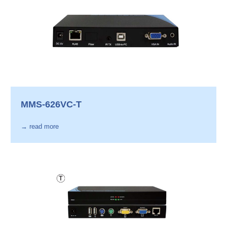
MMS-626VC-T
→ read more