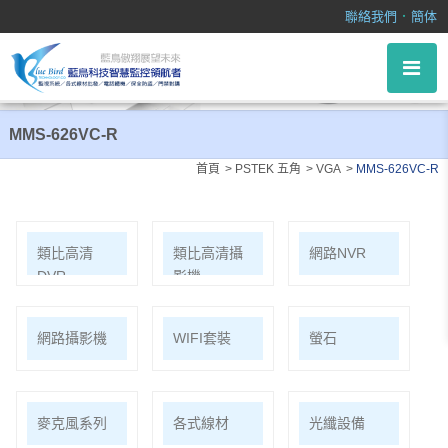
MMS-626VC-R
．
聯絡我們
簡体
MMS-626VC-R
首頁
PSTEK 五角
VGA
MMS-626VC-R
類比高清
類比高清攝
網路NVR
DVR
影機
網路攝影機
WIFI套裝
螢石
麥克風系列
各式線材
光纖設備