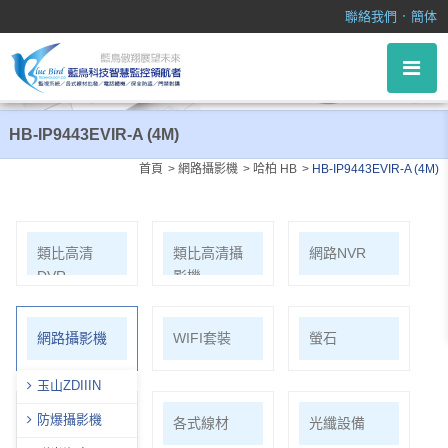
HB-IP9443EVIR-A (4M)
．
聯絡我們
簡体
HB-IP9443EVIR-A (4M)
首頁
網路攝影機
哈柏 HB
HB-IP9443EVIR-A (4M)
類比高清
類比高清攝
網路NVR
DVR
影機
網路攝影機
WIFI套裝
螢石
玉山ZDIIIN
防爆攝影機
麥克風系列
各式線材
光纖設備