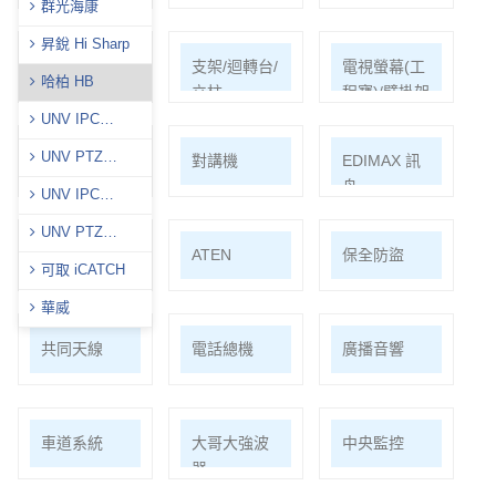
群光海康
昇銳 Hi Sharp
耗材/手工具/
支架/迴轉台/
電視螢幕(工
哈柏 HB
接頭/漏電盒
立柱
程寶)/壁掛架
UNV IPC
(Prime)
UNV PTZ
門禁系統
對講機
EDIMAX 訊
(Prime)
舟
UNV IPC
(Easy)
UNV PTZ
PSTEK 五角
ATEN
保全防盜
(Easy)
可取 iCATCH
華威
共同天線
電話總機
廣播音響
車道系統
大哥大強波
中央監控
器