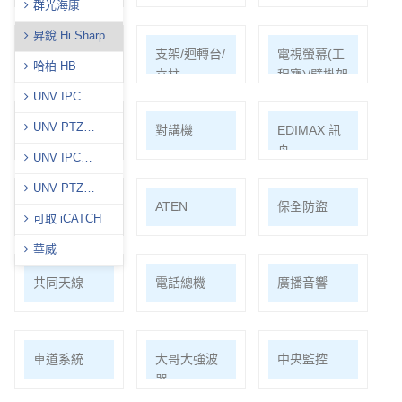
群光海康
昇銳 Hi Sharp
耗材/手工具/
支架/迴轉台/
電視螢幕(工
哈柏 HB
接頭/漏電盒
立柱
程寶)/壁掛架
UNV IPC
(Prime)
UNV PTZ
門禁系統
對講機
EDIMAX 訊
(Prime)
舟
UNV IPC
(Easy)
UNV PTZ
PSTEK 五角
ATEN
保全防盜
(Easy)
可取 iCATCH
華威
共同天線
電話總機
廣播音響
車道系統
大哥大強波
中央監控
器