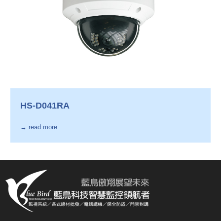
HS-D041RA
→ read more