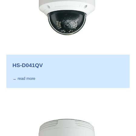
HS-D041QV
→ read more