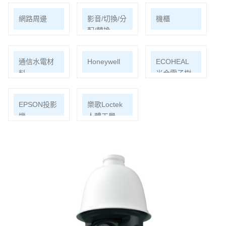
網路周邊
影音/切換/分
機櫃
配/轉換
通信水電材
Honeywell
ECOHEAL
料
光合電子樹
EPSON投影
樂歌Loctek
機
人體工學