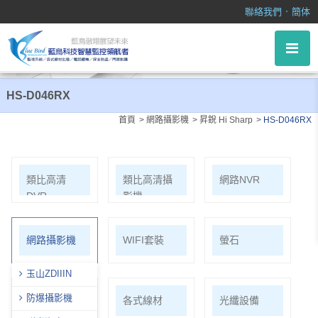
HS-D046RX
．
聯絡我們
簡体
HS-D046RX
首頁
網路攝影機
昇銳 Hi Sharp
HS-D046RX
類比高清
類比高清攝
網路NVR
DVR
影機
網路攝影機
WIFI套裝
螢石
玉山ZDIIIN
防爆攝影機
麥克風系列
各式線材
光纖設備