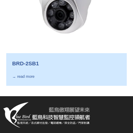
BRD-2SB1
→ read more