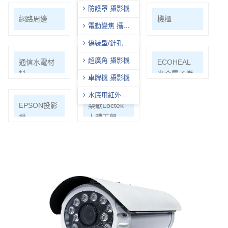
防護罩 攝影機
網路周邊
影音/切換/分
機櫃
電動變焦 攝影
配/轉換
機
偽裝型/針孔型
攝影機
超廣角 攝影機
通信水電材
Honeywell
ECOHEAL
料
光合電子樹
車牌機 攝影機
水底用紅外線
EPSON投影
樂歌Loctek
攝影機
機
人體工學