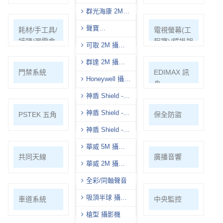
影機
群光海康 2M
攝影機
聲寶
耗材/手工具/
支架/迴轉台/
電視螢幕(工
(AVTECH)-2M 攝
接頭/漏電盒
立柱
程寶)/壁掛架
可取 2M 攝影
影機
機
群達 2M 攝影
門禁系統
對講機
EDIMAX 訊
機
Honeywell 攝影
舟
機
神盾 Shield -
8M 攝影機
神盾 Shield -
PSTEK 五角
ATEN
保全防盜
5M 攝影機
神盾 Shield -
2M 攝影機
華威 5M 攝影
共同天線
電話總機
廣播音響
機
華威 2M 攝影
機
全彩/同軸聲音
吸頂半球 攝影
車道系統
大哥大強波
中央監控
機
器
槍型 攝影機