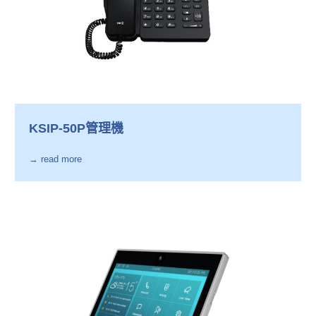
KSIP-50P管理機
→ read more