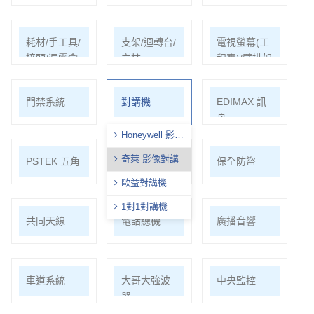
耗材/手工具/
支架/迴轉台/
電視螢幕(工
接頭/漏電盒
立柱
程寶)/壁掛架
門禁系統
對講機
EDIMAX 訊
舟
Honeywell 影像
對講
奇萊 影像對講
PSTEK 五角
ATEN
保全防盜
歐益對講機
1對1對講機
共同天線
電話總機
廣播音響
車道系統
大哥大強波
中央監控
器