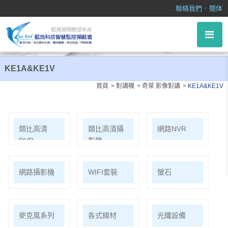
KE1A&KE1V
．
聯絡我們
簡体
KE1A&KE1V
首頁
對講機
奇萊 影像對講
KE1A&KE1V
類比高清
類比高清攝
網路NVR
DVR
影機
網路攝影機
WIFI套裝
螢石
麥克風系列
各式線材
光纖設備