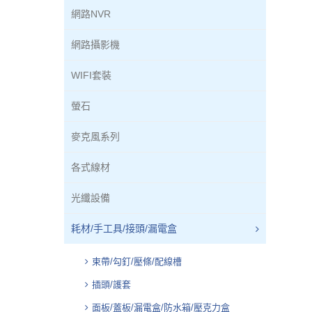
網路NVR
網路攝影機
WIFI套裝
螢石
麥克風系列
各式線材
光纖設備
耗材/手工具/接頭/漏電盒
束帶/勾釘/壓條/配線槽
插頭/護套
面板/蓋板/漏電盒/防水箱/壓克力盒