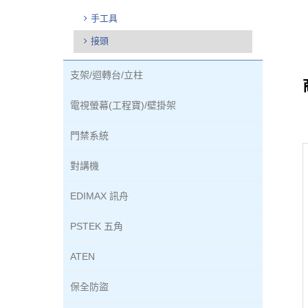
手工具
接頭
支架/迴轉台/立柱
電視螢幕(工程寶)/壁掛架
門禁系統
對講機
EDIMAX 訊舟
PSTEK 五角
ATEN
保全防盜