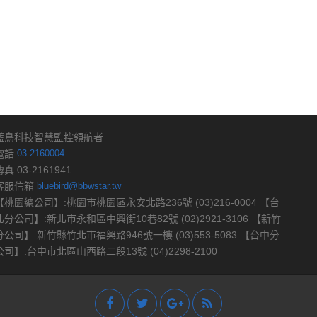
藍鳥科技智慧監控領航者
電話
03-2160004
傳真 03-2161941
客服信箱
bluebird@bbwstar.tw
【桃園總公司】:桃園市桃園區永安北路236號 (03)216-0004 【台
北分公司】:新北市永和區中興街10巷82號 (02)2921-3106 【新竹
分公司】:新竹縣竹北市福興路946號一樓 (03)553-5083 【台中分
公司】:台中市北區山西路二段13號 (04)2298-2100