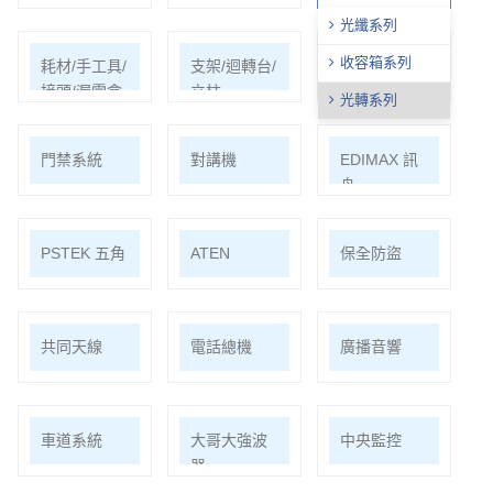
光纖系列
收容箱系列
耗材/手工具/
支架/迴轉台/
電視螢幕(工
接頭/漏電盒
立柱
程寶)/壁掛架
光轉系列
門禁系統
對講機
EDIMAX 訊
舟
PSTEK 五角
ATEN
保全防盜
共同天線
電話總機
廣播音響
車道系統
大哥大強波
中央監控
器