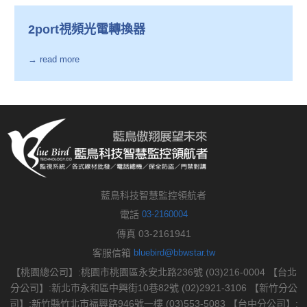
2port視頻光電轉換器
→ read more
藍鳥科技智慧監控領航者
電話
03-2160004
傳真 03-2161941
客服信箱
bluebird@bbwstar.tw
【桃園總公司】:桃園市桃園區永安北路236號 (03)216-0004 【台北
分公司】:新北市永和區中興街10巷82號 (02)2921-3106 【新竹分公
司】:新竹縣竹北市福興路946號一樓 (03)553-5083 【台中分公司】: