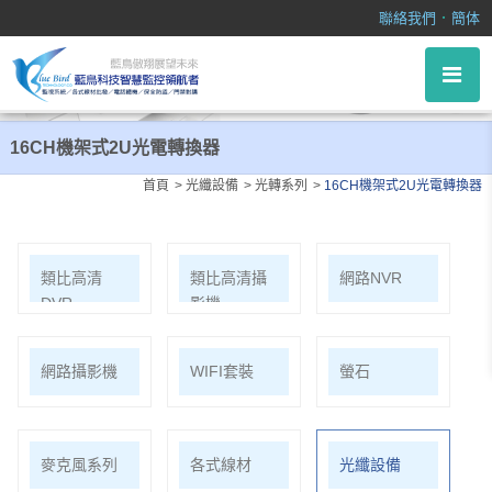
16CH機架式2U光電轉換器
．
聯絡我們
簡体
16CH機架式2U光電轉換器
首頁
光纖設備
光轉系列
16CH機架式2U光電轉換器
類比高清
類比高清攝
網路NVR
DVR
影機
網路攝影機
WIFI套裝
螢石
麥克風系列
各式線材
光纖設備