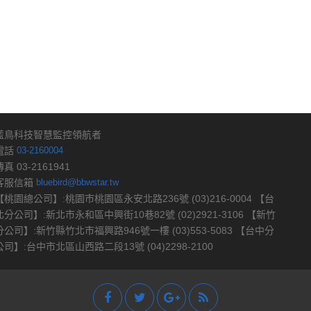
藍鳥科技智慧監控領航者
電話
03-2160004
傳真 03-2161941
客服信箱
bluebird@bbwstar.tw
【桃園總公司】:桃園市桃園區永安北路236號 (03)216-0004 【台
北分公司】:新北市永和區中興街10巷82號 (02)2921-3106 【新竹
分公司】:新竹縣竹北市福興路946號一樓 (03)553-5083 【台中分
公司】:台中市北區山西路二段13號 (04)2298-2100