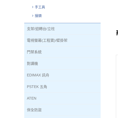
手工具
接頭
支架/迴轉台/立柱
電視螢幕(工程寶)/壁掛架
門禁系統
對講機
EDIMAX 訊舟
PSTEK 五角
ATEN
保全防盜