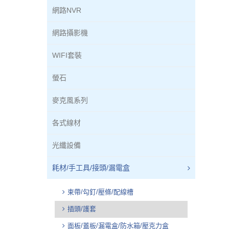
網路NVR
網路攝影機
WIFI套裝
螢石
麥克風系列
各式線材
光纖設備
耗材/手工具/接頭/漏電盒
束帶/勾釘/壓條/配線槽
插頭/護套
面板/蓋板/漏電盒/防水箱/壓克力盒