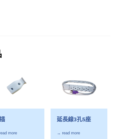
品
插
延長線3孔5座
read more
→ read more