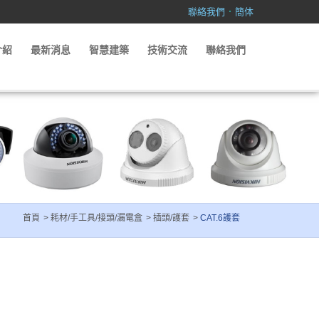
．
聯絡我們
簡体
介紹
最新消息
智慧建築
技術交流
聯絡我們
首頁
耗材/手工具/接頭/漏電盒
插頭/護套
CAT.6護套