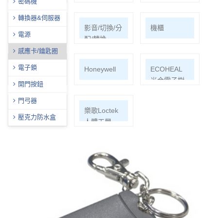
密碼機
轉換器&伺服器
網路周邊
影音/切換/分
機櫃
電源
配/轉換
感應卡/鑰匙圈
電子鎖
通信水電材
Honeywell
ECOHEAL
料
光合電子樹
開門按鈕
門弓器
EPSON投影
樂歌Loctek
壓克力防水盒
機
人體工學