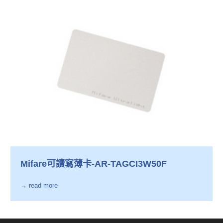
Mifare可讀寫薄卡-AR-TAGCI3W50F
→ read more