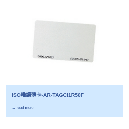
ISO唯讀薄卡-AR-TAGCI1R50F
→ read more