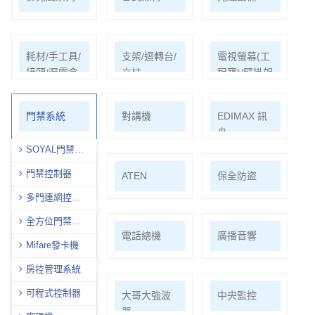
耗材/手工具/
支架/迴轉台/
電視螢幕(工
接頭/漏電盒
立柱
程寶)/壁掛架
門禁系統
對講機
EDIMAX 訊
舟
SOYAL門禁全
型錄
門禁控制器
PSTEK 五角
ATEN
保全防盜
多門連網控制
器
全方位門禁讀
共同天線
電話總機
廣播音響
頭
Mifare發卡機
房控管理系統
可程式控制器
車道系統
大哥大強波
中央監控
器