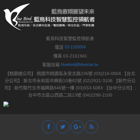
藍鳥科技智慧監控領航者
電話
03-2160004
傳真 03-2161941
客服信箱
bluebird@bbwstar.tw
【桃園總公司】:桃園市桃園區永安北路236號 (03)216-0004 【台北
分公司】:新北市永和區中興街10巷82號 (02)2921-3106 【新竹分公
司】:新竹縣竹北市福興路946號一樓 (03)553-5083 【台中分公司】:
台中市北區山西路二段13號 (04)2298-2100