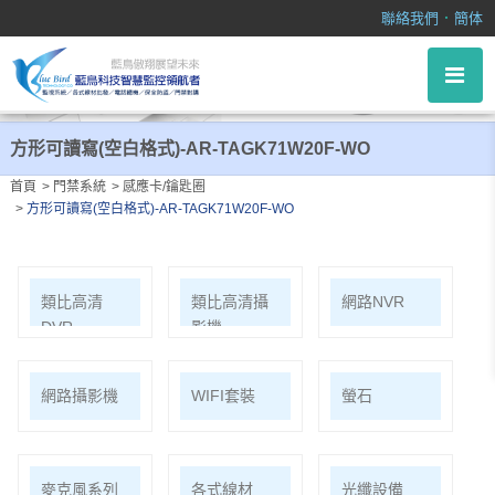
方形可讀寫(空白格式)-AR-TAGK71W20F-WO
．
聯絡我們
簡体
方形可讀寫(空白格式)-AR-TAGK71W20F-WO
首頁
門禁系統
感應卡/鑰匙圈
方形可讀寫(空白格式)-AR-TAGK71W20F-WO
類比高清
類比高清攝
網路NVR
DVR
影機
網路攝影機
WIFI套裝
螢石
麥克風系列
各式線材
光纖設備