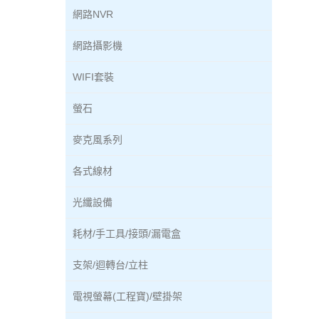
網路NVR
網路攝影機
WIFI套裝
螢石
麥克風系列
各式線材
光纖設備
耗材/手工具/接頭/漏電盒
支架/迴轉台/立柱
電視螢幕(工程寶)/壁掛架