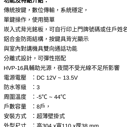
功能及特點介紹：
傳統按鍵，數位傳輸，系統穩定，
單鍵操作，使用簡單
崁入式背光銘板，可自行印上門牌號碼或住戶姓
鋁合金防雨結構，按鍵具背光顯示
與室內對講機具雙向通話功能
分離式設計，可彈性搭配
HVP-16具輔助光源，夜間不受光線不足所影響
電源電壓
：DC 12V ~ 13.5V
防水等級
：3
周圍溫度
：-5℃ ~ 44℃
戶數容量
：8戶，
安裝方式
：超薄壁掛式
外型尺寸
：高304 x寬110 x厚38 mm