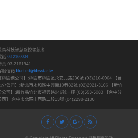
藍鳥科技智慧監控領航者
電話
03-2160004
傳真 03-2161941
客服信箱
bluebird@bbwstar.tw
【桃園總公司】:桃園市桃園區永安北路236號 (03)216-0004 【台
北分公司】:新北市永和區中興街10巷82號 (02)2921-3106 【新竹
分公司】:新竹縣竹北市福興路946號一樓 (03)553-5083 【台中分
公司】:台中市北區山西路二段13號 (04)2298-2100
蘋果網頁設計