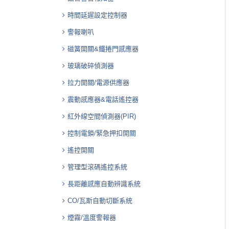
時間延遲設定控制器
警報喇叭
磁簧開關&鐵捲門感應器
玻璃破碎偵測器
拉力開關/電源供應器
震動感應器&電話遙控器
紅外線空間偵測器(PIR)
控制電鎖/緊急押扣開關
遙控開關
管理型滾碼遙控系統
長距離感應自動辨識系統
CO/瓦斯自動切斷系統
煙霧/溫度警報器