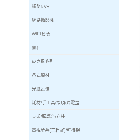
網路NVR
網路攝影機
WIFI套裝
螢石
麥克風系列
各式線材
光纖設備
耗材/手工具/接頭/漏電盒
支架/迴轉台/立柱
電視螢幕(工程寶)/壁掛架