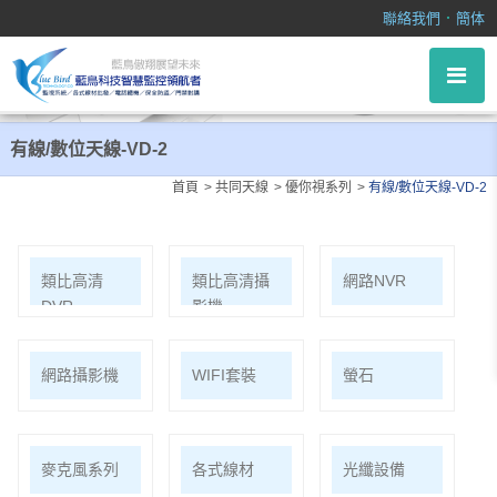
有線/數位天線-VD-2
．
聯絡我們
簡体
有線/數位天線-VD-2
首頁
共同天線
優你視系列
有線/數位天線-VD-2
類比高清
類比高清攝
網路NVR
DVR
影機
網路攝影機
WIFI套裝
螢石
麥克風系列
各式線材
光纖設備