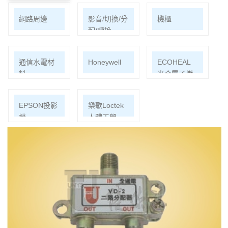
網路周邊
影音/切換/分
機櫃
配/轉換
通信水電材
Honeywell
ECOHEAL
料
光合電子樹
EPSON投影
樂歌Loctek
機
人體工學