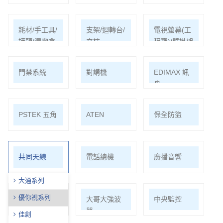
耗材/手工具/
支架/迴轉台/
電視螢幕(工
接頭/漏電盒
立柱
程寶)/壁掛架
門禁系統
對講機
EDIMAX 訊
舟
PSTEK 五角
ATEN
保全防盜
共同天線
電話總機
廣播音響
大通系列
優你視系列
車道系統
大哥大強波
中央監控
器
佳創