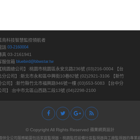
藍鳥科技智慧監控領航者
電話
03-2160004
傳真 03-2161941
客服信箱
bluebird@bbwstar.tw
【桃園總公司】:桃園市桃園區永安北路236號 (03)216-0004 【台
北分公司】:新北市永和區中興街10巷82號 (02)2921-3106 【新竹
分公司】:新竹縣竹北市福興路946號一樓 (03)553-5083 【台中分
公司】:台中市北區山西路二段13號 (04)2298-2100
© Copyright All Rights Reserved
蘋果網頁設計
保全公司服務範圍包括家庭監視器、桃園監控設備社區監視器與工廠監視器的專業設