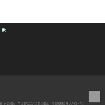
計安裝維護。中壢監視器安全監控推薦！桃園監視器提供外線、桃園保全公司高解析、