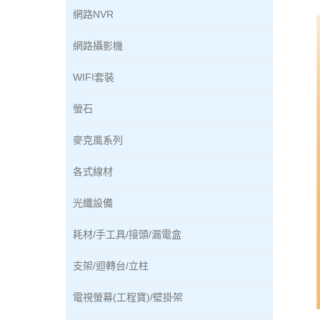
網路NVR
網路攝影機
WIFI套裝
螢石
麥克風系列
各式線材
光纖設備
耗材/手工具/接頭/漏電盒
支架/迴轉台/立柱
電視螢幕(工程寶)/壁掛架