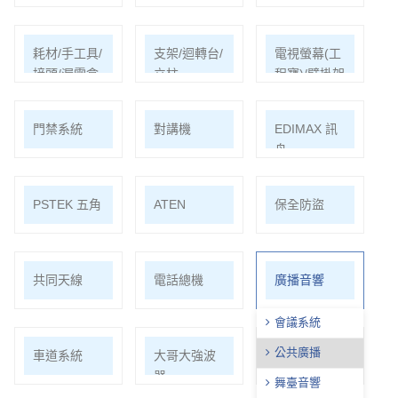
耗材/手工具/
支架/迴轉台/
電視螢幕(工
接頭/漏電盒
立柱
程寶)/壁掛架
門禁系統
對講機
EDIMAX 訊
舟
PSTEK 五角
ATEN
保全防盜
共同天線
電話總機
廣播音響
會議系統
公共廣播
車道系統
大哥大強波
中央監控
器
舞臺音響