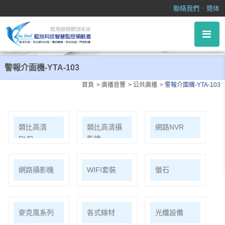
警報介面機-YTA-103
．
聯絡我們
簡体
警報介面機-YTA-103
首頁
廣播音響
公共廣播
警報介面機-YTA-103
類比高清
類比高清攝
網路NVR
DVR
影機
網路攝影機
WIFI套裝
螢石
麥克風系列
各式線材
光纖設備