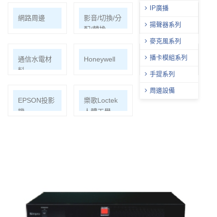
IP廣播
網路周邊
影音/切換/分
機櫃
揚聲器系列
配/轉換
麥克風系列
播卡模組系列
通信水電材
Honeywell
ECOHEAL
料
光合電子樹
手提系列
周邊設備
EPSON投影
樂歌Loctek
機
人體工學