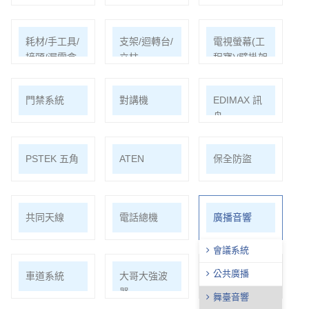
耗材/手工具/
支架/迴轉台/
電視螢幕(工
接頭/漏電盒
立柱
程寶)/壁掛架
門禁系統
對講機
EDIMAX 訊
舟
PSTEK 五角
ATEN
保全防盜
共同天線
電話總機
廣播音響
會議系統
公共廣播
車道系統
大哥大強波
中央監控
器
舞臺音響