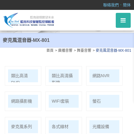
麥克風混音器-MX-801
．
聯絡我們
簡体
麥克風混音器-MX-801
首頁
廣播音響
舞臺音響
麥克風混音器-MX-801
類比高清
類比高清攝
網路NVR
DVR
影機
網路攝影機
WIFI套裝
螢石
麥克風系列
各式線材
光纖設備