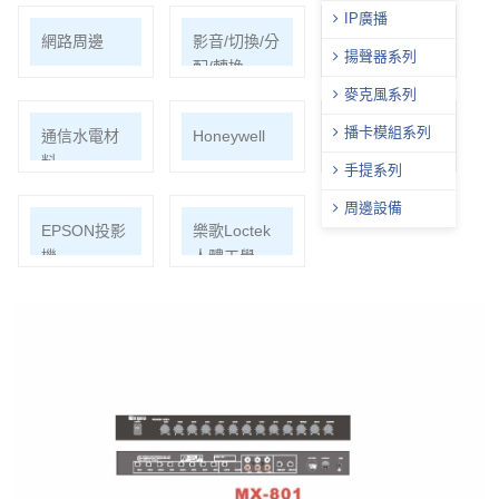
IP廣播
網路周邊
影音/切換/分
機櫃
揚聲器系列
配/轉換
麥克風系列
播卡模組系列
通信水電材
Honeywell
ECOHEAL
料
光合電子樹
手提系列
周邊設備
EPSON投影
樂歌Loctek
機
人體工學