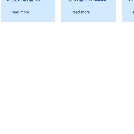
REC224
→ read more
→ read more
→ 