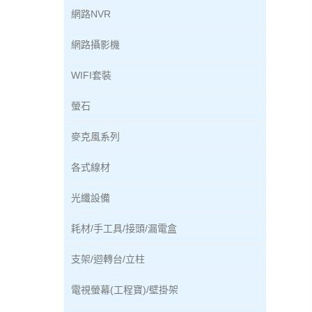
網路NVR
網路攝影機
WIFI套裝
螢石
麥克風系列
各式線材
光纖設備
耗材/手工具/接頭/漏電盒
支架/迴轉台/立柱
電視螢幕(工程寶)/壁掛架