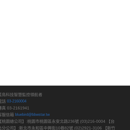
藍鳥科技智慧監控領航者
電話
03-2160004
傳真 03-2161941
客服信箱
bluebird@bbwstar.tw
【桃園總公司】:桃園市桃園區永安北路236號 (03)216-0004 【台
北分公司】:新北市永和區中興街10巷82號 (02)2921-3106 【新竹