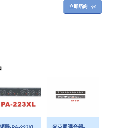
立即諮詢
品
頻器-PA-223XL
麥克風混音器-