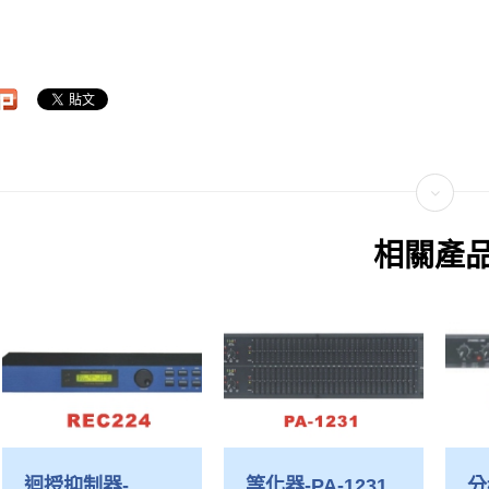
相關產
迴授抑制器-
等化器-PA-1231
分