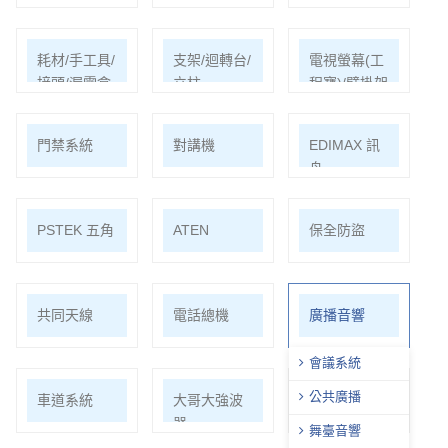
耗材/手工具/
支架/迴轉台/
電視螢幕(工
接頭/漏電盒
立柱
程寶)/壁掛架
門禁系統
對講機
EDIMAX 訊
舟
PSTEK 五角
ATEN
保全防盜
共同天線
電話總機
廣播音響
會議系統
公共廣播
車道系統
大哥大強波
中央監控
器
舞臺音響