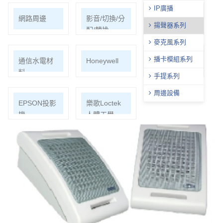
IP廣播
網路周邊
影音/切換/分
機櫃
揚聲器系列
配/轉換
麥克風系列
播卡模組系列
通信水電材
Honeywell
ECOHEAL
料
光合電子樹
手提系列
周邊設備
EPSON投影
樂歌Loctek
機
人體工學