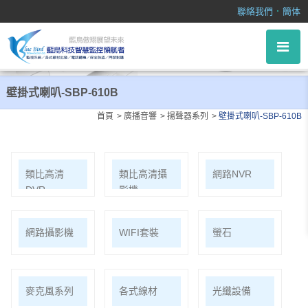
壁掛式喇叭-SBP-610B
．
聯絡我們
簡体
壁掛式喇叭-SBP-610B
首頁
廣播音響
揚聲器系列
壁掛式喇叭-SBP-610B
類比高清
類比高清攝
網路NVR
DVR
影機
網路攝影機
WIFI套裝
螢石
麥克風系列
各式線材
光纖設備