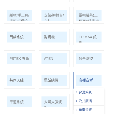
耗材/手工具/
支架/迴轉台/
電視螢幕(工
接頭/漏電盒
立柱
程寶)/壁掛架
門禁系統
對講機
EDIMAX 訊
舟
PSTEK 五角
ATEN
保全防盜
共同天線
電話總機
廣播音響
會議系統
公共廣播
車道系統
大哥大強波
中央監控
器
舞臺音響