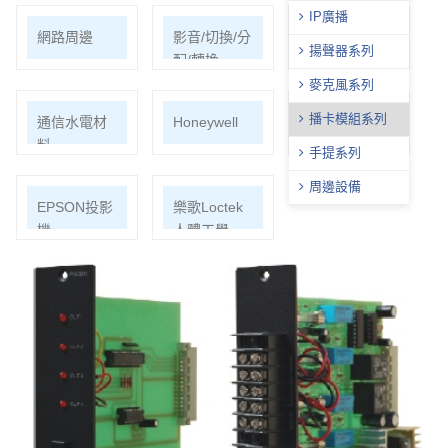
IP廣播
網路周邊
影音/切換/分
機櫃
揚聲器系列
配/轉換
麥克風系列
播卡模組系列
通信水電材
Honeywell
ECOHEAL
料
光合電子樹
手提系列
周邊設備
EPSON投影
樂歌Loctek
機
人體工學