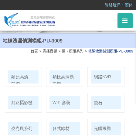
地線洩漏偵測模組-PU-3009
．
聯絡我們
簡体
地線洩漏偵測模組-PU-3009
首頁
廣播音響
播卡模組系列
地線洩漏偵測模組-PU-3009
類比高清
類比高清攝
網路NVR
DVR
影機
網路攝影機
WIFI套裝
螢石
麥克風系列
各式線材
光纖設備