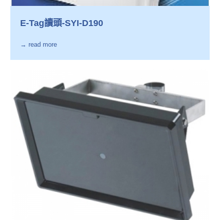
E-Tag讀頭-SYI-D190
→ read more