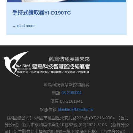
手持式讀取器YI-D190TC
→ read more
藍鳥科技智慧監控領航者
電話
03-2160004
傳真 03-2161941
客服信箱
bluebird@bbwstar.tw
【桃園總公司】:桃園市桃園區永安北路236號 (03)216-0004 【台北
分公司】:新北市永和區中興街10巷82號 (02)2921-3106 【新竹分公
司】:新竹縣竹北市福興路946號一樓 (03)553-5083 【台中分公司】: