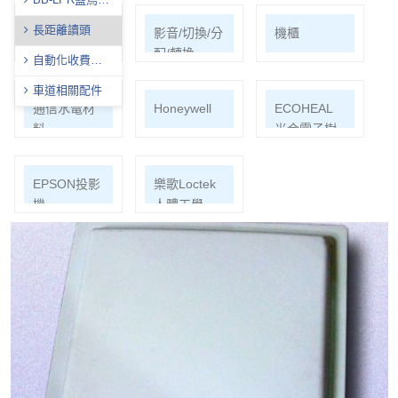
牌辨識系統簡介
長距離讀頭
網路周邊
影音/切換/分
機櫃
配/轉換
自動化收費系
統
車道相關配件
通信水電材
Honeywell
ECOHEAL
料
光合電子樹
EPSON投影
樂歌Loctek
機
人體工學