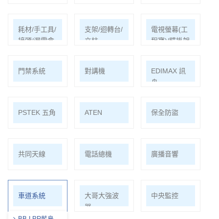
耗材/手工具/
支架/迴轉台/
電視螢幕(工
接頭/漏電盒
立柱
程寶)/壁掛架
門禁系統
對講機
EDIMAX 訊
舟
PSTEK 五角
ATEN
保全防盜
共同天線
電話總機
廣播音響
車道系統
大哥大強波
中央監控
器
BB-LPR藍鳥車