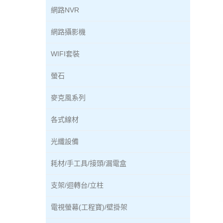
網路NVR
網路攝影機
WIFI套裝
螢石
麥克風系列
各式線材
光纖設備
耗材/手工具/接頭/漏電盒
支架/迴轉台/立柱
電視螢幕(工程寶)/壁掛架