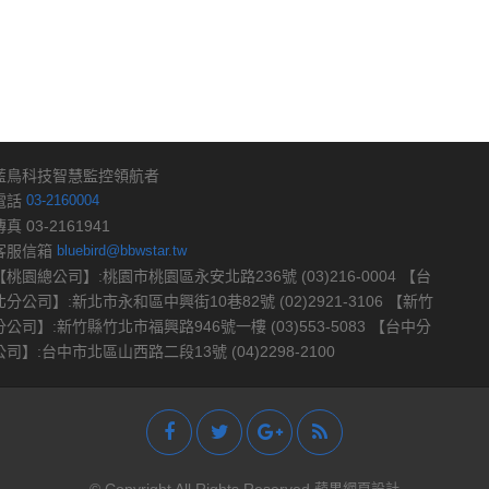
藍鳥科技智慧監控領航者
電話
03-2160004
傳真 03-2161941
客服信箱
bluebird@bbwstar.tw
【桃園總公司】:桃園市桃園區永安北路236號 (03)216-0004 【台
北分公司】:新北市永和區中興街10巷82號 (02)2921-3106 【新竹
分公司】:新竹縣竹北市福興路946號一樓 (03)553-5083 【台中分
公司】:台中市北區山西路二段13號 (04)2298-2100
蘋果網頁設計