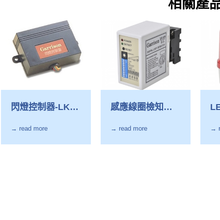
相關產
閃燈控制器-LK-
感應線圈檢知器-
L
108
LK-109
LK
→ read more
→ read more
→ 