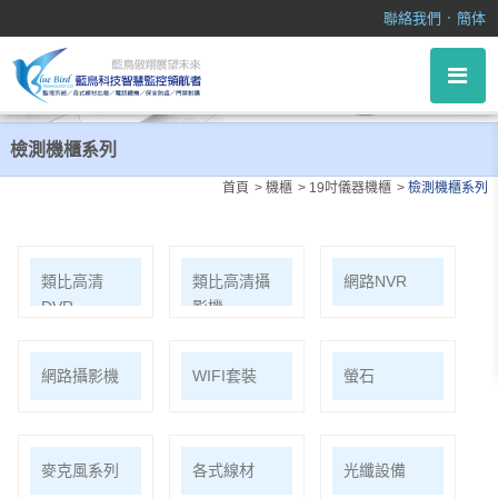
檢測機櫃系列
．
聯絡我們
簡体
檢測機櫃系列
首頁
機櫃
19吋儀器機櫃
檢測機櫃系列
類比高清
類比高清攝
網路NVR
DVR
影機
網路攝影機
WIFI套裝
螢石
麥克風系列
各式線材
光纖設備