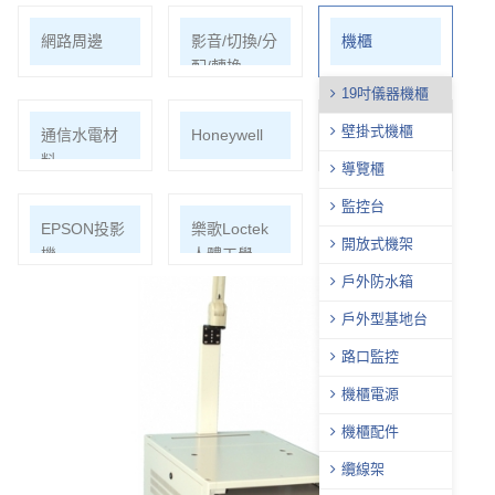
網路周邊
影音/切換/分
機櫃
配/轉換
19吋儀器機櫃
壁掛式機櫃
通信水電材
Honeywell
ECOHEAL
料
光合電子樹
導覽櫃
監控台
EPSON投影
樂歌Loctek
開放式機架
機
人體工學
戶外防水箱
戶外型基地台
路口監控
機櫃電源
機櫃配件
纜線架