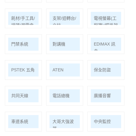
耗材/手工具/
支架/迴轉台/
電視螢幕(工
接頭/漏電盒
立柱
程寶)/壁掛架
門禁系統
對講機
EDIMAX 訊
舟
PSTEK 五角
ATEN
保全防盜
共同天線
電話總機
廣播音響
車道系統
大哥大強波
中央監控
器