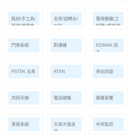
耗材/手工具/
支架/迴轉台/
電視螢幕(工
接頭/漏電盒
立柱
程寶)/壁掛架
門禁系統
對講機
EDIMAX 訊
舟
PSTEK 五角
ATEN
保全防盜
共同天線
電話總機
廣播音響
車道系統
大哥大強波
中央監控
器