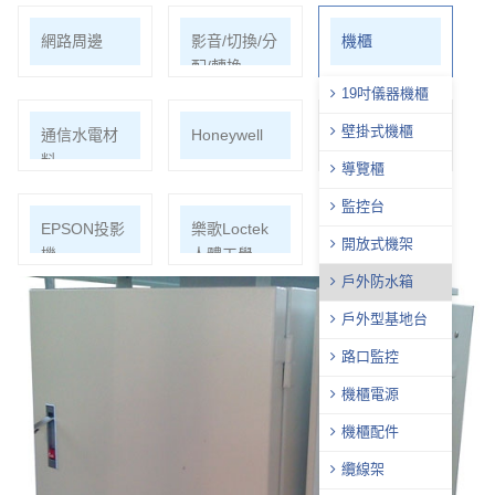
網路周邊
影音/切換/分
機櫃
配/轉換
19吋儀器機櫃
壁掛式機櫃
通信水電材
Honeywell
ECOHEAL
料
光合電子樹
導覽櫃
監控台
EPSON投影
樂歌Loctek
開放式機架
機
人體工學
戶外防水箱
戶外型基地台
路口監控
機櫃電源
機櫃配件
纜線架