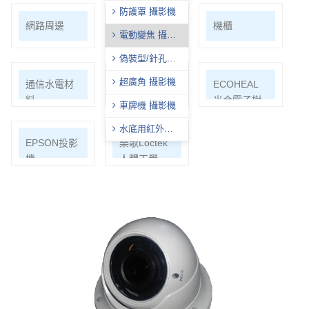
防護罩 攝影機
網路周邊
影音/切換/分
機櫃
電動變焦 攝影
配/轉換
機
偽裝型/針孔型
攝影機
超廣角 攝影機
通信水電材
Honeywell
ECOHEAL
料
光合電子樹
車牌機 攝影機
水底用紅外線
EPSON投影
樂歌Loctek
攝影機
機
人體工學