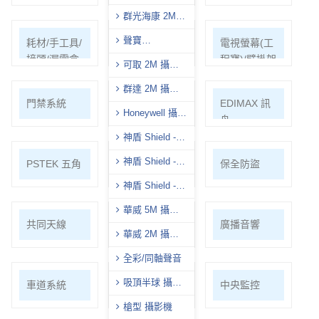
影機
群光海康 2M
攝影機
聲寶
耗材/手工具/
支架/迴轉台/
電視螢幕(工
(AVTECH)-2M 攝
接頭/漏電盒
立柱
程寶)/壁掛架
可取 2M 攝影
影機
機
群達 2M 攝影
門禁系統
對講機
EDIMAX 訊
機
Honeywell 攝影
舟
機
神盾 Shield -
8M 攝影機
神盾 Shield -
PSTEK 五角
ATEN
保全防盜
5M 攝影機
神盾 Shield -
2M 攝影機
華威 5M 攝影
共同天線
電話總機
廣播音響
機
華威 2M 攝影
機
全彩/同軸聲音
吸頂半球 攝影
車道系統
大哥大強波
中央監控
機
器
槍型 攝影機