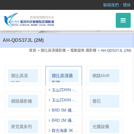
AH-QDS37JL (2M)
．
聯絡我們
簡体
AH-QDS37JL (2M)
首頁
類比高清攝影機
電動變焦 攝影機
AH-QDS37JL (2M)
類比高清
類比高清攝
網路NVR
DVR
影機
玉山ZDIIIN -
5M
玉山ZDIIIN -
網路攝影機
WIFI套裝
螢石
2M
BRD 5M 攝影
機
BRD 2M 攝影
麥克風系列
各式線材
光纖設備
機
群光海康 3K 攝