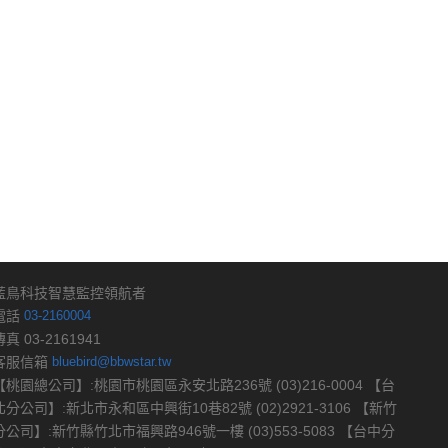
藍鳥科技智慧監控領航者
電話
03-2160004
傳真 03-2161941
客服信箱
bluebird@bbwstar.tw
【桃園總公司】:桃園市桃園區永安北路236號 (03)216-0004 【台
北分公司】:新北市永和區中興街10巷82號 (02)2921-3106 【新竹
分公司】:新竹縣竹北市福興路946號一樓 (03)553-5083 【台中分