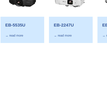
EB-5535U
EB-2247U
E
→ read more
→ read more
→ 