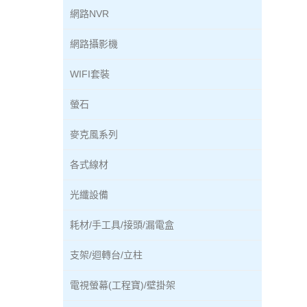
網路NVR
網路攝影機
WIFI套裝
螢石
麥克風系列
各式線材
光纖設備
耗材/手工具/接頭/漏電盒
支架/迴轉台/立柱
電視螢幕(工程寶)/壁掛架