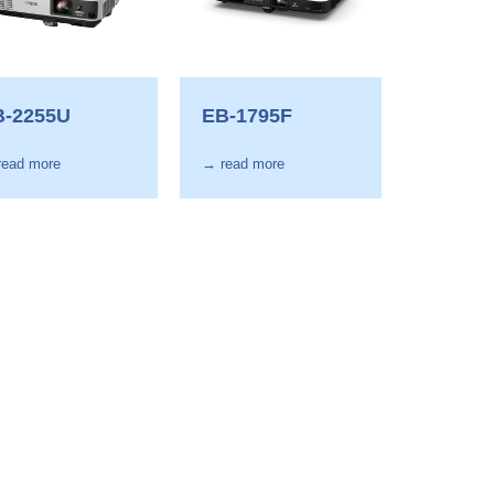
B-2255U
EB-1795F
read more
→ read more