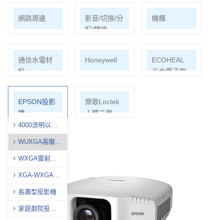
網路周邊
影音/切換/分
機櫃
配/轉換
通信水電材
Honeywell
ECOHEAL
料
光合電子樹
EPSON投影
樂歌Loctek
機
人體工學
4000流明以下
商用投影機
WUXGA高階投
影機
WXGA雷射投
影燈
XGA-WXGA投
影機
長壽型投影機
家庭劇院投影
機