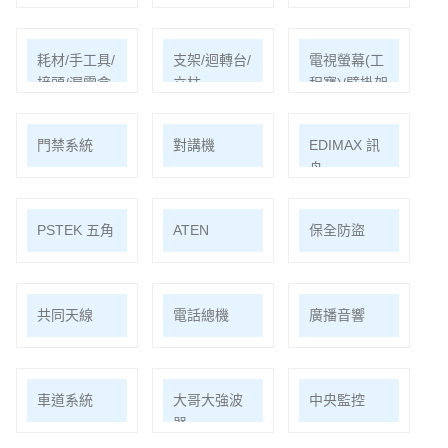
耗材/手工具/
支架/迴轉台/
電視螢幕(工
接頭/漏電盒
立柱
程寶)/壁掛架
門禁系統
對講機
EDIMAX 訊
舟
PSTEK 五角
ATEN
保全防盜
共同天線
電話總機
廣播音響
車道系統
大哥大強波
中央監控
器