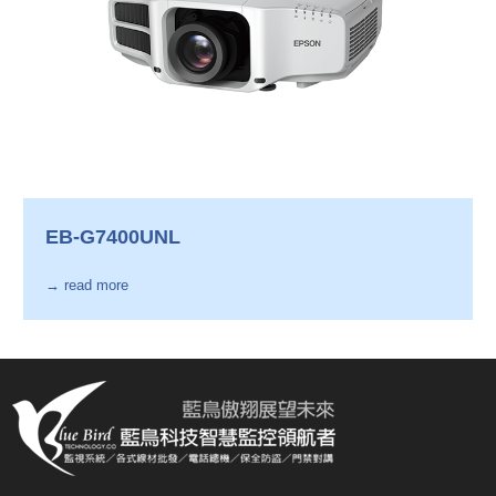
EB-G7400UNL
→ read more