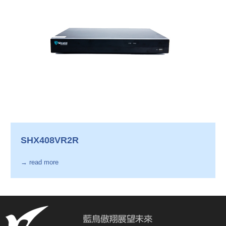
SHX408VR2R
→ read more