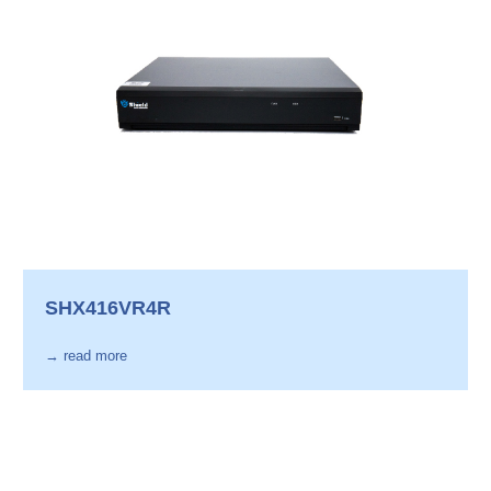
SHX416VR4R
→ read more