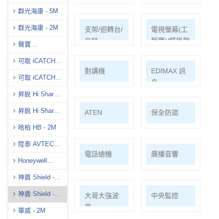
群光海康 - 5M
群光海康 - 2M
耗材/手工具/
支架/迴轉台/
電視螢幕(工
接頭/漏電盒
立柱
程寶)/壁掛架
聲寶
(AVTECH)-5M
可取 iCATCH -
門禁系統
對講機
EDIMAX 訊
5M
可取 iCATCH -
舟
2M
昇銳 Hi Sharp -
5M
昇銳 Hi Sharp-
PSTEK 五角
ATEN
保全防盜
8M
哈柏 HB - 2M
陞泰 AVTECH -
共同天線
電話總機
廣播音響
5M
Honeywell
H.265
神盾 Shield -
5M
神盾 Shield -
車道系統
大哥大強波
中央監控
4K
器
華威 - 2M