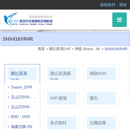
SHX416VR4R
．
聯絡我們
簡体
SHX416VR4R
首頁
類比高清DVR
神盾 Shield - 4K
SHX416VR4R
類比高清
類比高清攝
網路NVR
DVR
影機
Swann_DVR
玉山ZDIIIN - 8
網路攝影機
WIFI套裝
螢石
Ｍ
玉山ZDIIIN - 5
Ｍ
BRD - DVR
麥克風系列
各式線材
光纖設備
海康白牌-2M