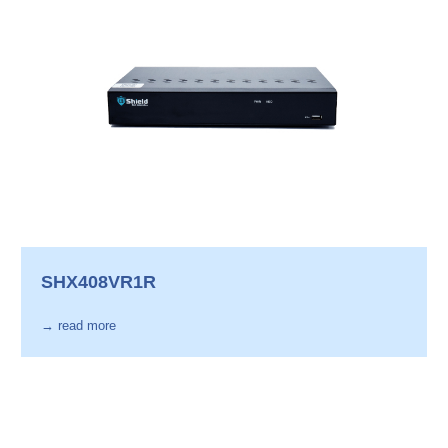
SHX408VR1R
→ read more