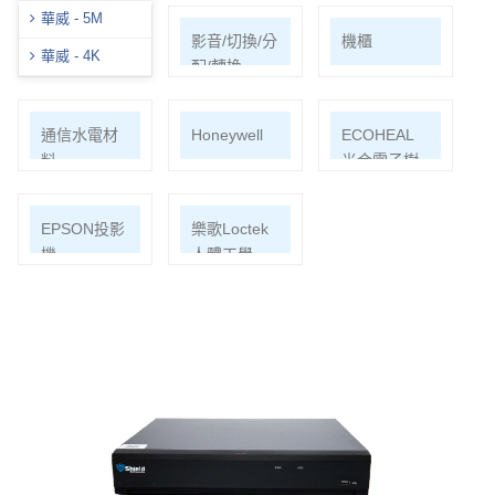
華威 - 5M
網路周邊
影音/切換/分
機櫃
華威 - 4K
配/轉換
通信水電材
Honeywell
ECOHEAL
料
光合電子樹
EPSON投影
樂歌Loctek
機
人體工學