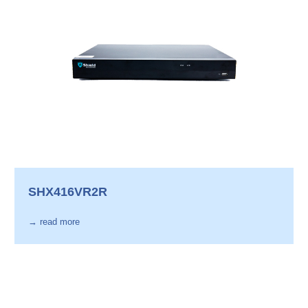
SHX416VR2R
→ read more