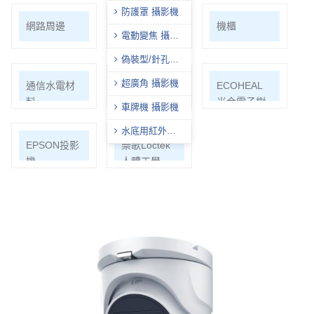
防護罩 攝影機
網路周邊
影音/切換/分
機櫃
電動變焦 攝影
配/轉換
機
偽裝型/針孔型
攝影機
超廣角 攝影機
通信水電材
Honeywell
ECOHEAL
料
光合電子樹
車牌機 攝影機
水底用紅外線
EPSON投影
樂歌Loctek
攝影機
機
人體工學