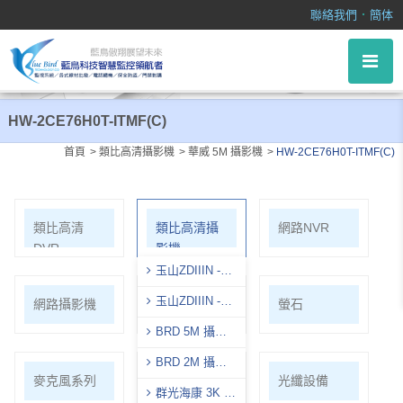
HW-2CE76H0T-ITMF(C)
．
聯絡我們
簡体
HW-2CE76H0T-ITMF(C)
首頁
類比高清攝影機
華威 5M 攝影機
HW-2CE76H0T-ITMF(C)
類比高清
類比高清攝
網路NVR
DVR
影機
玉山ZDIIIN -
5M
玉山ZDIIIN -
網路攝影機
WIFI套裝
螢石
2M
BRD 5M 攝影
機
BRD 2M 攝影
麥克風系列
各式線材
光纖設備
機
群光海康 3K 攝