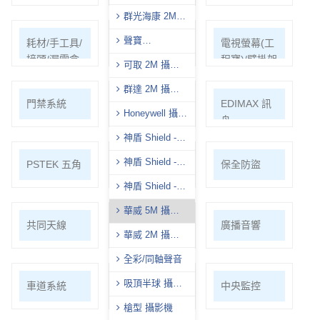
影機
群光海康 2M
攝影機
聲寶
耗材/手工具/
支架/迴轉台/
電視螢幕(工
(AVTECH)-2M 攝
接頭/漏電盒
立柱
程寶)/壁掛架
可取 2M 攝影
影機
機
群達 2M 攝影
門禁系統
對講機
EDIMAX 訊
機
Honeywell 攝影
舟
機
神盾 Shield -
8M 攝影機
神盾 Shield -
PSTEK 五角
ATEN
保全防盜
5M 攝影機
神盾 Shield -
2M 攝影機
華威 5M 攝影
共同天線
電話總機
廣播音響
機
華威 2M 攝影
機
全彩/同軸聲音
吸頂半球 攝影
車道系統
大哥大強波
中央監控
機
器
槍型 攝影機