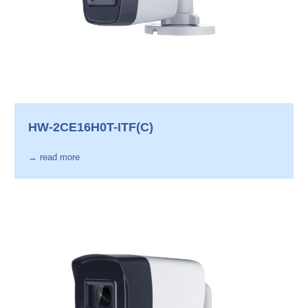
HW-2CE16H0T-ITF(C)
→ read more