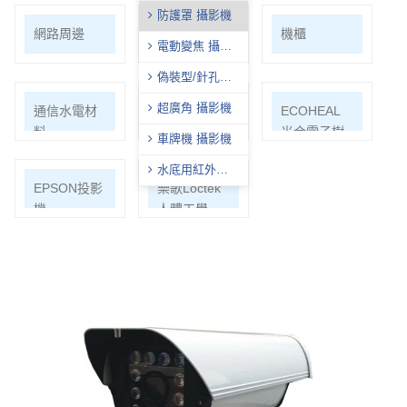
防護罩 攝影機
網路周邊
影音/切換/分
機櫃
電動變焦 攝影
配/轉換
機
偽裝型/針孔型
攝影機
超廣角 攝影機
通信水電材
Honeywell
ECOHEAL
料
光合電子樹
車牌機 攝影機
水底用紅外線
EPSON投影
樂歌Loctek
攝影機
機
人體工學