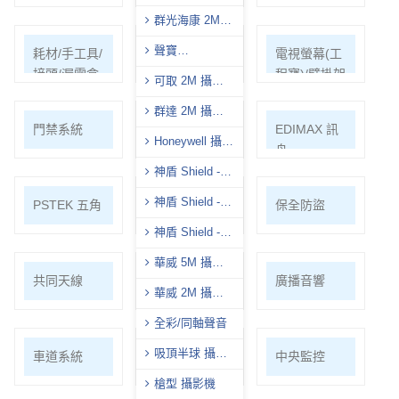
影機
群光海康 2M
攝影機
聲寶
耗材/手工具/
支架/迴轉台/
電視螢幕(工
(AVTECH)-2M 攝
接頭/漏電盒
立柱
程寶)/壁掛架
可取 2M 攝影
影機
機
群達 2M 攝影
門禁系統
對講機
EDIMAX 訊
機
Honeywell 攝影
舟
機
神盾 Shield -
8M 攝影機
神盾 Shield -
PSTEK 五角
ATEN
保全防盜
5M 攝影機
神盾 Shield -
2M 攝影機
華威 5M 攝影
共同天線
電話總機
廣播音響
機
華威 2M 攝影
機
全彩/同軸聲音
吸頂半球 攝影
車道系統
大哥大強波
中央監控
機
器
槍型 攝影機