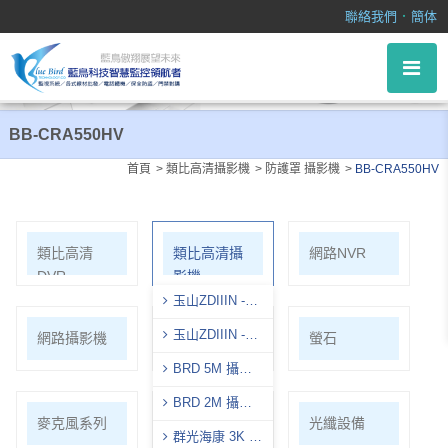
BB-CRA550HV
．
聯絡我們
簡体
BB-CRA550HV
首頁
類比高清攝影機
防護罩 攝影機
BB-CRA550HV
類比高清
類比高清攝
網路NVR
DVR
影機
玉山ZDIIIN -
5M
玉山ZDIIIN -
網路攝影機
WIFI套裝
螢石
2M
BRD 5M 攝影
機
BRD 2M 攝影
麥克風系列
各式線材
光纖設備
機
群光海康 3K 攝