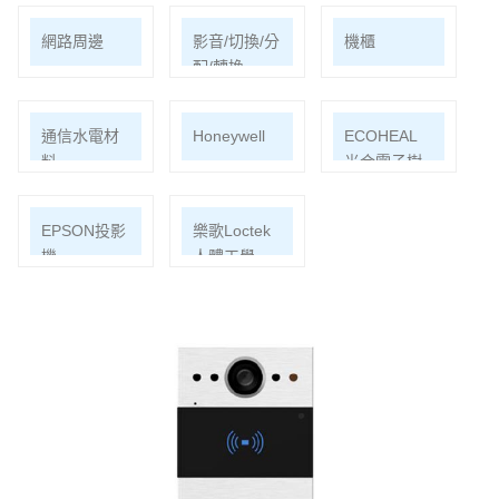
網路周邊
影音/切換/分
機櫃
配/轉換
通信水電材
Honeywell
ECOHEAL
料
光合電子樹
EPSON投影
樂歌Loctek
機
人體工學