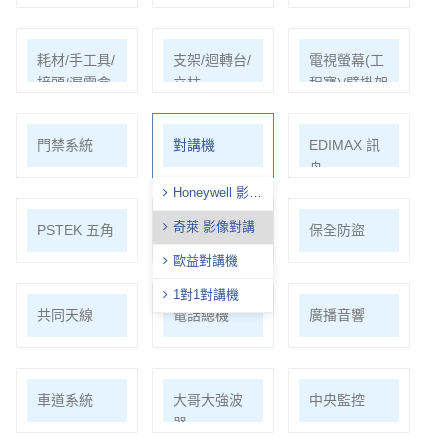
耗材/手工具/
支架/迴轉台/
電視螢幕(工
接頭/漏電盒
立柱
程寶)/壁掛架
門禁系統
對講機
EDIMAX 訊
舟
Honeywell 影像
對講
奇萊 影像對講
PSTEK 五角
ATEN
保全防盜
歐益對講機
1對1對講機
共同天線
電話總機
廣播音響
車道系統
大哥大強波
中央監控
器