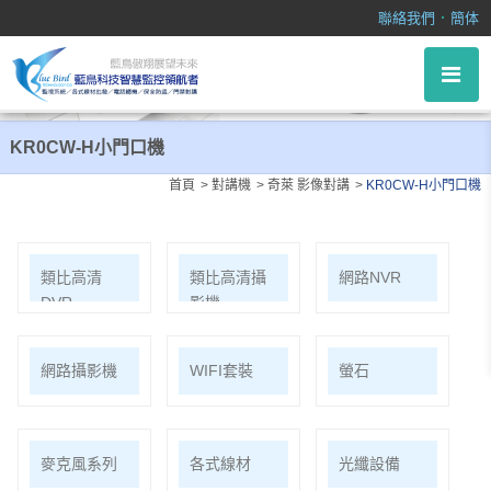
KR0CW-H小門口機
．
聯絡我們
簡体
KR0CW-H小門口機
首頁
對講機
奇萊 影像對講
KR0CW-H小門口機
類比高清
類比高清攝
網路NVR
DVR
影機
網路攝影機
WIFI套裝
螢石
麥克風系列
各式線材
光纖設備