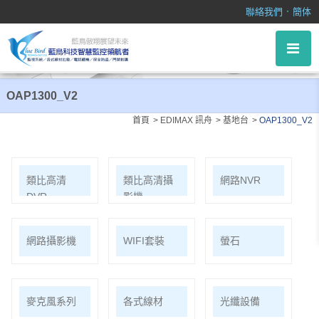
OAP1300_V2
．
聯絡我們
簡体
OAP1300_V2
首頁
EDIMAX 訊舟
基地台
OAP1300_V2
類比高清
類比高清攝
網路NVR
DVR
影機
網路攝影機
WIFI套裝
螢石
麥克風系列
各式線材
光纖設備