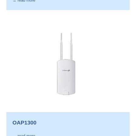
→ read more
OAP1300
→ read more