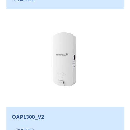
OAP1300_V2
→ read more