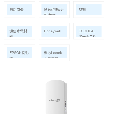
網路周邊
影音/切換/分
機櫃
配/轉換
通信水電材
Honeywell
ECOHEAL
料
光合電子樹
EPSON投影
樂歌Loctek
機
人體工學