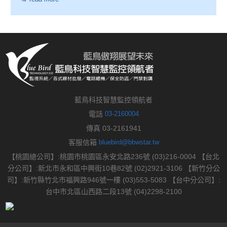
藍鳥科技智慧監控領航者
電話
03-2160004
傳真 03-2161941
客服信箱
bluebird@bbwstar.tw
【桃園總公司】:桃園市桃園區永安北路236號 (03)216-0004 【台北
分公司】:新北市永和區中興街10巷82號 (02)2921-3106 【新竹分公
司】:新竹縣竹北市福興路946號一樓 (03)553-5083 【台中分公司】:
台中市北區山西路二段13號 (04)2298-2100