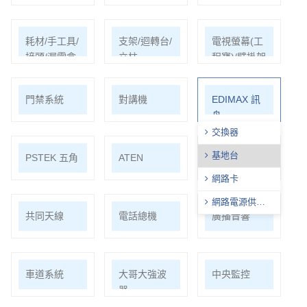
耗材/手工具/
支架/迴轉台/
電視螢幕(工
接頭/漏電盒
立柱
程寶)/壁掛架
門禁系統
對講機
EDIMAX 訊
舟
交換器
基地台
PSTEK 五角
ATEN
保全防盜
網路卡
網路電源供應 /
共同天線
電話總機
廣播音響
分離器
車道系統
大哥大強波
中央監控
器