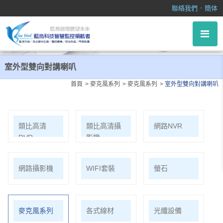
室外型雙向對講喇叭
．
聯絡我們
簡体
室外型雙向對講喇叭
首頁
麥克風系列
麥克風系列
室外型雙向對講喇叭
類比高清
類比高清攝
網路NVR
DVR
影機
網路攝影機
WIFI套裝
螢石
麥克風系列
各式線材
光纖設備