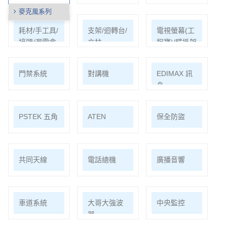
麥克風系列
耗材/手工具/
支架/迴轉台/
電視螢幕(工
接頭/漏電盒
立柱
程寶)/壁掛架
門禁系統
對講機
EDIMAX 訊
舟
PSTEK 五角
ATEN
保全防盜
共同天線
電話總機
廣播音響
車道系統
大哥大強波
中央監控
器