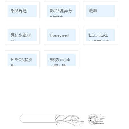
網路周邊
影音/切換/分
機櫃
配/轉換
通信水電材
Honeywell
ECOHEAL
料
光合電子樹
EPSON投影
樂歌Loctek
機
人體工學