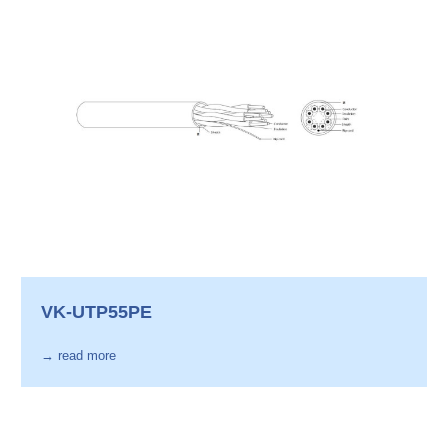
VK-UTP55PE
→ read more