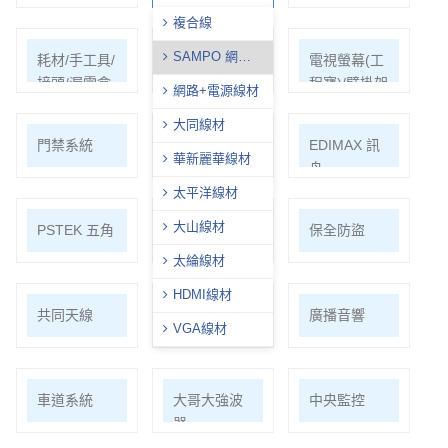
複合線
SAMPO 網路
耗材/手工具/
支架/迴轉台/
電視螢幕(工
線
接頭/漏電盒
立柱
程寶)/壁掛架
網路+電源線材
大同線材
門禁系統
對講機
EDIMAX 訊
華新麗華線材
舟
太平洋線材
大山線材
PSTEK 五角
ATEN
保全防盜
太綸線材
HDMI線材
共同天線
電話總機
廣播音響
VGA線材
車道系統
大哥大強波
中央監控
器