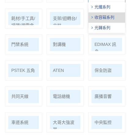
光纖系列
收容箱系列
耗材/手工具/
支架/迴轉台/
電視螢幕(工
接頭/漏電盒
立柱
程寶)/壁掛架
光轉系列
門禁系統
對講機
EDIMAX 訊
舟
PSTEK 五角
ATEN
保全防盜
共同天線
電話總機
廣播音響
車道系統
大哥大強波
中央監控
器