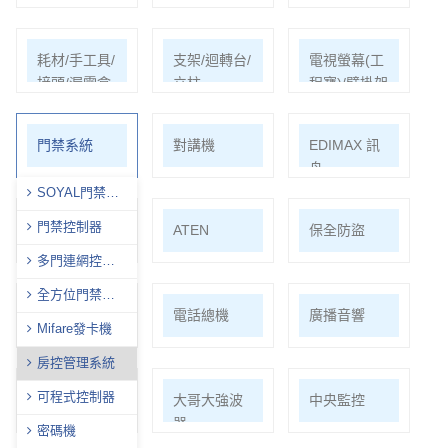
耗材/手工具/
支架/迴轉台/
電視螢幕(工
接頭/漏電盒
立柱
程寶)/壁掛架
門禁系統
對講機
EDIMAX 訊
舟
SOYAL門禁全
型錄
門禁控制器
PSTEK 五角
ATEN
保全防盜
多門連網控制
器
全方位門禁讀
共同天線
電話總機
廣播音響
頭
Mifare發卡機
房控管理系統
可程式控制器
車道系統
大哥大強波
中央監控
器
密碼機