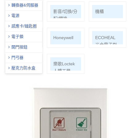
轉換器&伺服器
網路周邊
影音/切換/分
機櫃
電源
配/轉換
感應卡/鑰匙圈
電子鎖
通信水電材
Honeywell
ECOHEAL
料
光合電子樹
開門按鈕
門弓器
EPSON投影
樂歌Loctek
壓克力防水盒
機
人體工學