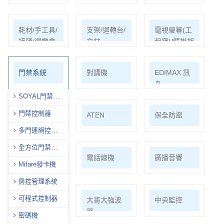
耗材/手工具/
支架/迴轉台/
電視螢幕(工
接頭/漏電盒
立柱
程寶)/壁掛架
門禁系統
對講機
EDIMAX 訊
舟
SOYAL門禁全
型錄
門禁控制器
PSTEK 五角
ATEN
保全防盜
多門連網控制
器
全方位門禁讀
共同天線
電話總機
廣播音響
頭
Mifare發卡機
房控管理系統
可程式控制器
車道系統
大哥大強波
中央監控
器
密碼機