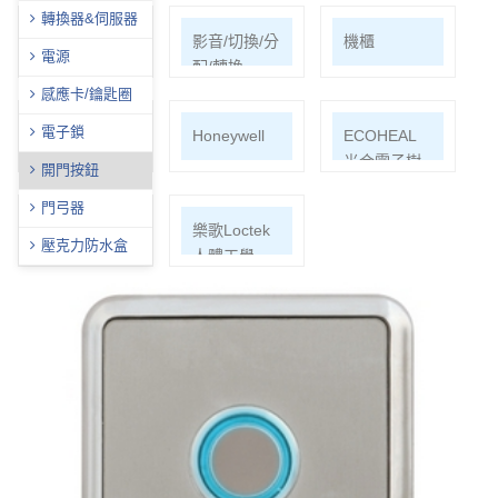
轉換器&伺服器
網路周邊
影音/切換/分
機櫃
電源
配/轉換
感應卡/鑰匙圈
電子鎖
通信水電材
Honeywell
ECOHEAL
料
光合電子樹
開門按鈕
門弓器
EPSON投影
樂歌Loctek
壓克力防水盒
機
人體工學