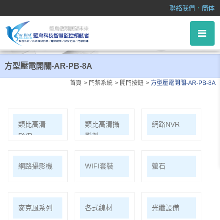
方型壓電開關-AR-PB-8A
．
聯絡我們
簡体
方型壓電開關-AR-PB-8A
首頁
門禁系統
開門按鈕
方型壓電開關-AR-PB-8A
類比高清
類比高清攝
網路NVR
DVR
影機
網路攝影機
WIFI套裝
螢石
麥克風系列
各式線材
光纖設備