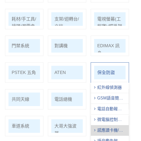
耗材/手工具/
支架/迴轉台/
電視螢幕(工
接頭/漏電盒
立柱
程寶)/壁掛架
門禁系統
對講機
EDIMAX 訊
舟
PSTEK 五角
ATEN
保全防盜
紅外線偵測器
GSM語音簡訊
共同天線
電話總機
廣播音響
自動報警器
電話自動報警
機
微電腦控制主
車道系統
大哥大強波
中央監控
機
感應讀卡機/數
器
字密碼開關
語音警告報知