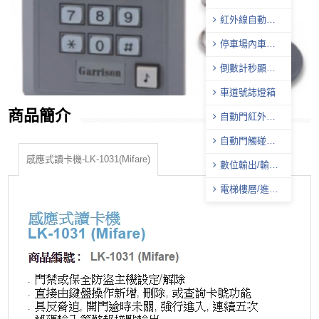
器
紅外線自動照
明控制器
停車場內車位
導引系統
倒數計秒顯示
器
車道號誌燈箱
商品簡介
自動門紅外線
感應器
自動門觸碰式
無線開關
感應式讀卡機-LK-1031(Mifare)
數位輸出/輸入
模組
電梯樓層/進出
管制控制器