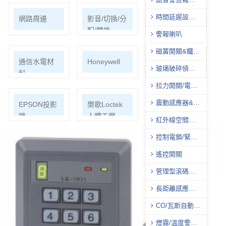
器
時間延遲設定
網路周邊
影音/切換/分
機櫃
控制器
配/轉換
警報喇叭
磁簧開關&鐵捲
通信水電材
Honeywell
ECOHEAL
門感應器
玻璃破碎偵測
料
光合電子樹
器
拉力開關/電源
供應器
震動感應器&電
EPSON投影
樂歌Loctek
話遙控器
機
人體工學
紅外線空間偵
測器(PIR)
控制電鎖/緊急
押扣開關
遙控開關
管理型滾碼遙
控系統
長距離感應自
動辨識系統
CO/瓦斯自動切
斷系統
煙霧/溫度警報