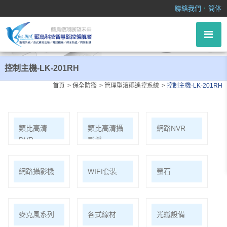
控制主機-LK-201RH
．
聯絡我們
簡体
控制主機-LK-201RH
首頁
保全防盜
管理型滾碼遙控系統
控制主機-LK-201RH
類比高清
類比高清攝
網路NVR
DVR
影機
網路攝影機
WIFI套裝
螢石
麥克風系列
各式線材
光纖設備