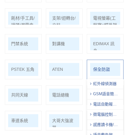
耗材/手工具/
支架/迴轉台/
電視螢幕(工
接頭/漏電盒
立柱
程寶)/壁掛架
門禁系統
對講機
EDIMAX 訊
舟
PSTEK 五角
ATEN
保全防盜
紅外線偵測器
GSM語音簡訊
共同天線
電話總機
廣播音響
自動報警器
電話自動報警
機
微電腦控制主
車道系統
大哥大強波
中央監控
機
感應讀卡機/數
器
字密碼開關
語音警告報知