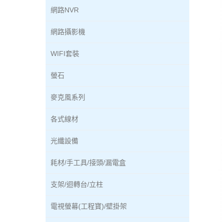
網路NVR
網路攝影機
WIFI套裝
螢石
麥克風系列
各式線材
光纖設備
耗材/手工具/接頭/漏電盒
支架/迴轉台/立柱
電視螢幕(工程寶)/壁掛架