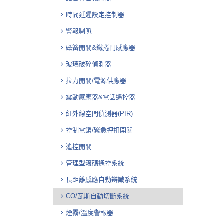
時間延遲設定控制器
警報喇叭
磁簧開關&鐵捲門感應器
玻璃破碎偵測器
拉力開關/電源供應器
震動感應器&電話遙控器
紅外線空間偵測器(PIR)
控制電鎖/緊急押扣開關
遙控開關
管理型滾碼遙控系統
長距離感應自動辨識系統
CO/瓦斯自動切斷系統
煙霧/溫度警報器