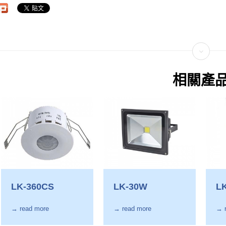
相關產
LK-360CS
LK-30W
L
→ read more
→ read more
→ 