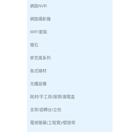
網路NVR
網路攝影機
WIFI套裝
螢石
麥克風系列
各式線材
光纖設備
耗材/手工具/接頭/漏電盒
支架/迴轉台/立柱
電視螢幕(工程寶)/壁掛架