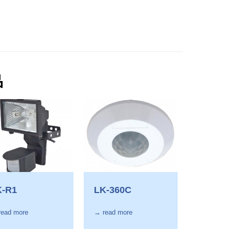
品
K-R1
LK-360C
read more
→ read more