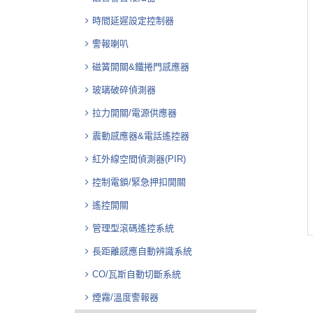
時間延遲設定控制器
警報喇叭
磁簧開關&鐵捲門感應器
玻璃破碎偵測器
拉力開關/電源供應器
震動感應器&電話遙控器
紅外線空間偵測器(PIR)
控制電鎖/緊急押扣開關
遙控開關
管理型滾碼遙控系統
長距離感應自動辨識系統
CO/瓦斯自動切斷系統
煙霧/溫度警報器