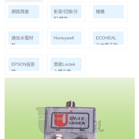
網路周邊
影音/切換/分
機櫃
配/轉換
通信水電材
Honeywell
ECOHEAL
料
光合電子樹
EPSON投影
樂歌Loctek
機
人體工學