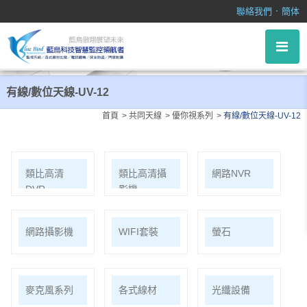
有線/數位天線-UV-12
．
聯絡我們
簡体
有線/數位天線-UV-12
首頁
共同天線
優你視系列
有線/數位天線-UV-12
類比高清
類比高清攝
網路NVR
DVR
影機
網路攝影機
WIFI套裝
螢石
麥克風系列
各式線材
光纖設備