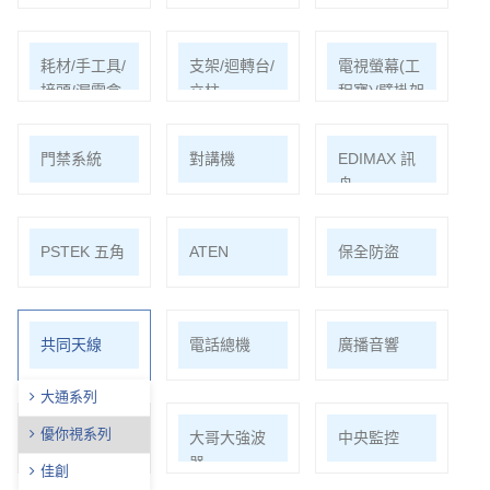
耗材/手工具/
支架/迴轉台/
電視螢幕(工
接頭/漏電盒
立柱
程寶)/壁掛架
門禁系統
對講機
EDIMAX 訊
舟
PSTEK 五角
ATEN
保全防盜
共同天線
電話總機
廣播音響
大通系列
優你視系列
車道系統
大哥大強波
中央監控
器
佳創