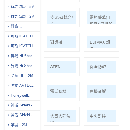
群光海康 - 5M
群光海康 - 2M
耗材/手工具/
支架/迴轉台/
電視螢幕(工
接頭/漏電盒
立柱
程寶)/壁掛架
聲寶
(AVTECH)-5M
可取 iCATCH -
門禁系統
對講機
EDIMAX 訊
5M
可取 iCATCH -
舟
2M
昇銳 Hi Sharp -
5M
昇銳 Hi Sharp-
PSTEK 五角
ATEN
保全防盜
8M
哈柏 HB - 2M
陞泰 AVTECH -
共同天線
電話總機
廣播音響
5M
Honeywell
H.265
神盾 Shield -
5M
神盾 Shield -
車道系統
大哥大強波
中央監控
4K
器
華威 - 2M