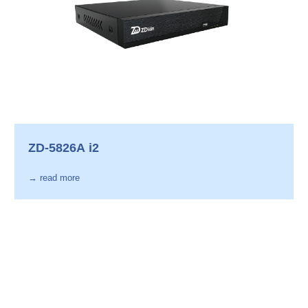
ZD-5826A i2
→ read more