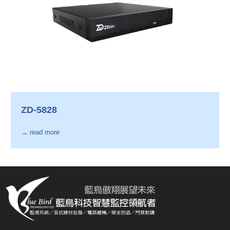
ZD-5828
→ read more