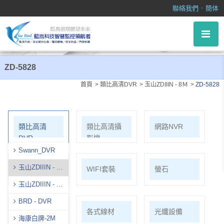
ZD-5828
．
聯絡我們
簡体
ZD-5828
首頁
類比高清DVR
玉山ZDIIIN - 8Ｍ
ZD-5828
類比高清
類比高清攝
網路NVR
DVR
影機
Swann_DVR
玉山ZDIIIN - 8
網路攝影機
WIFI套裝
螢石
Ｍ
玉山ZDIIIN - 5
Ｍ
BRD - DVR
麥克風系列
各式線材
光纖設備
海康白牌-2M