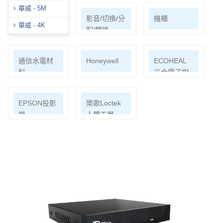
華威 - 5M
網路周邊
影音/切換/分
機櫃
華威 - 4K
配/轉換
通信水電材
Honeywell
ECOHEAL
料
光合電子樹
EPSON投影
樂歌Loctek
機
人體工學